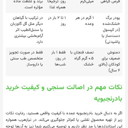
قرص گیاهی
میلی‌گرم
روز، ترجیحاً
برند و غلظت ماده
همراه غذا
مؤثره است.
پودر برگ
۱ گرم در هر
۱ تا ۲ بار در
در ترکیب با گیاهان
خشک‌شده
وعده
روز
دیگر مثل گل گاوزبان
(در کپسول
یا سنبل‌الطیب اثر
دست‌ساز یا
آرام‌بخشی بیشتری
پاشیدنی)
دارد.
دمنوش
نصف فنجان با
فقط ۱ بار
فقط در صورت تجویز
ضعیف برای
۰.۵ گرم گیاه
در روز،
متخصص طب سنتی
کودکان (بالای
خشک
شب‌ها
یا داروساز.
۶ سال)
نکات مهم در اصالت سنجی و کیفیت خرید
بادرنجبویه
اگر به دنبال خرید بادرنجبویه عمده با کیفیت واقعی هستید، رعایت نکات
زیر از تهیه محصول تقلبی یا کم‌اثر جلوگیری می‌کند. در نیازهرب همواره
این استانداردها را مد نظر داریم و توصیه می‌کنیم شما نیز به آن‌ها توجه