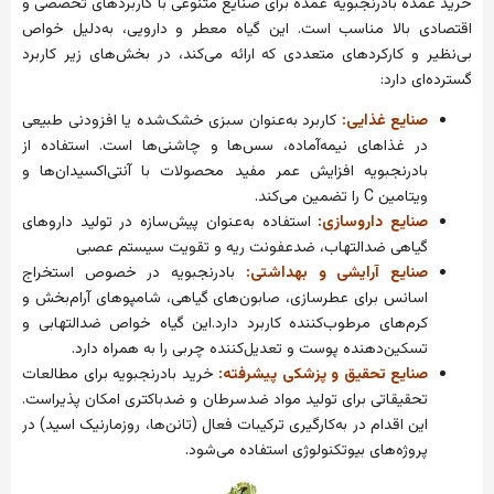
خرید عمده بادرنجبویه عمده برای صنایع متنوعی با کاربردهای تخصصی و
اقتصادی بالا مناسب است. این گیاه معطر و دارویی، به‌دلیل خواص
بی‌نظیر و کارکردهای متعددی که ارائه می‌کند، در بخش‌های زیر کاربرد
گسترده‌ای دارد:
صنایع غذایی:
کاربرد به‌عنوان سبزی خشک‌شده یا افزودنی طبیعی
در غذاهای نیمه‌آماده، سس‌ها و چاشنی‌ها است. استفاده از
بادرنجبویه افزایش عمر مفید محصولات با آنتی‌اکسیدان‌ها و
ویتامین C را تضمین می‌کند.
صنایع داروسازی:
استفاده به‌عنوان پیش‌سازه در تولید داروهای
گیاهی ضدالتهاب، ضدعفونت ریه و تقویت سیستم عصبی
صنایع آرایشی و بهداشتی:
بادرنجبویه در خصوص استخراج
اسانس برای عطرسازی، صابون‌های گیاهی، شامپوهای آرام‌بخش و
کرم‌های مرطوب‌کننده کاربرد دارد.این گیاه خواص ضدالتهابی و
تسکین‌دهنده پوست و تعدیل‌کننده چربی را به همراه دارد.
صنایع تحقیق و پزشکی پیشرفته:
خرید بادرنجبویه برای مطالعات
تحقیقاتی برای تولید مواد ضدسرطان و ضدباکتری امکان پذیراست.
این اقدام در به‌کارگیری ترکیبات فعال (تانن‌ها، روزمارنیک اسید) در
پروژه‌های بیوتکنولوژی استفاده می‌شود.