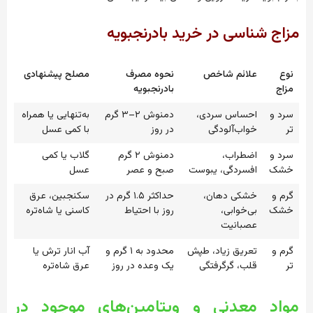
مزاج شناسی در خرید بادرنجبویه
نوع
علائم شاخص
نحوه مصرف
مصلح پیشنهادی
مزاج
بادرنجبویه
سرد و
احساس سردی،
دمنوش ۲–۳ گرم
به‌تنهایی یا همراه
تر
خواب‌آلودگی
در روز
با کمی عسل
سرد و
اضطراب،
دمنوش ۲ گرم
گلاب یا کمی
خشک
افسردگی، یبوست
صبح و عصر
عسل
گرم و
خشکی دهان،
حداکثر ۱.۵ گرم در
سکنجبین، عرق
خشک
بی‌خوابی،
روز با احتیاط
کاسنی یا شاه‌تره
عصبانیت
گرم و
تعریق زیاد، طپش
محدود به ۱ گرم و
آب انار ترش یا
تر
قلب، گرگرفتگی
یک وعده در روز
عرق شاه‌تره
مواد معدنی و ویتامین‌های موجود در