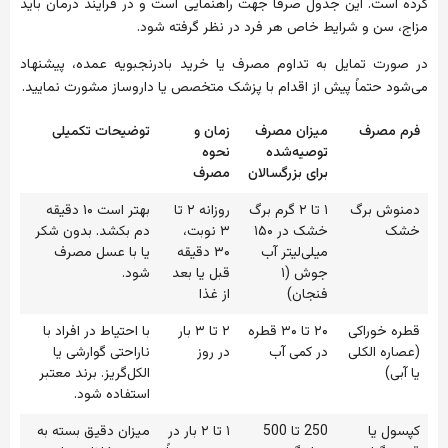
کرده است. این جدول صرفاً جهت راهنمایی است و در فرایند درمان باید
مزاج، سن و شرایط خاص هر فرد در نظر گرفته شود.
در صورت تمایل به تداوم مصرف یا خرید بادرنجبویه عمده، پیشنهاد
می‌شود حتماً پیش از اقدام با پزشک متخصص یا داروساز مشورت نمایید.
فرم مصرف
میزان مصرف
زمان و
توضیحات تکمیلی
توصیه‌شده
نحوه
برای بزرگسالان
مصرف
دمنوش برگ
۱ تا ۲ گرم برگ
روزانه ۲ تا
بهتر است ۱۰ دقیقه
خشک
خشک در ۱۵۰
۳ نوبت،
دم بکشد. بدون شکر
میلی‌لیتر آب
۳۰ دقیقه
یا با عسل مصرف
جوش (۱
قبل یا بعد
شود.
فنجان)
از غذا
قطره خوراکی
۲۰ تا ۳۰ قطره
۲ تا ۳ بار
با احتیاط در افراد با
(عصاره الکلی
در کمی آب
در روز
ناراحتی گوارشی یا
یا آبی)
الکل‌گریز. برند معتبر
استفاده شود.
کپسول یا
250 تا 500
۱ تا ۲ بار در
میزان دقیق بسته به