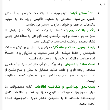
کنید:
منشأ معتبر گیاه:
بادرنجبویه ما از ارتفاعات خراسان و گلستان
تأمین می‌شود. مناطقی با شرایط اقلیمی ویژه که به تولید
برگ‌هایی با عطر و خواص دارویی ممتاز می‌انجامد.
رنگ و بافت طبیعی:
برگ‌ها باید یکدست، با رنگ سبز زیتونی تا
سبز ملایم باشند. وجود برگ‌های زرد، قهوه‌ای یا ساقه‌های چوبی
نشان‌دهنده برداشت نامناسب یا کهنگی است.
رایحه لیمویی خنک و ماندگار:
بادرنجبویه اصل بوی ترش و خنک
طبیعتش را حفظ می‌کند. اگر عطر ضعیف یا ملال‌آور بود، احتمالاً
گیاه طراوت و اثرگذاری خود را از دست داده است.
تست ساده با دمنوش:
چند برگ را در آب داغ دم کنید. رنگ طلایی
شفاف، رایحه قوی و طعم ملایم متمایل به ترش و تلخ نشان از
اصالت دارد. در صورت بی‌بو یا گس بودن دمنوش، کیفیت مطلوب
نیست.
بسته‌بندی بهداشتی و شفافیت اطلاعات:
کلیه محصولات ما
دارای مجوز وزارت بهداشت، تاریخ دقیق برداشت و اطلاعات کامل
تولیدکننده هستند تا با اطمینان خاطر خرید بادرنجبویه عمده
انجام دهید.