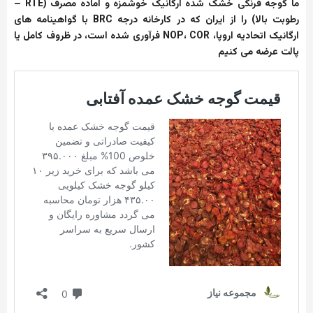
ما
گوجه
فرنگی
خشک
شده
ارگانیک
خوشمزه
و
آماده
مصرف
(RTE –
رطوبت
بالا
)
را
از
ایران
که
در
کارخانه
درجه
BRC
با
گواهینامه
های
ارگانیک
اتحادیه
اروپا،
NOP
COR
،
فرآوری
شده
است،
در
ظروف
کامل
یا
پالت
عرضه
می
کنیم