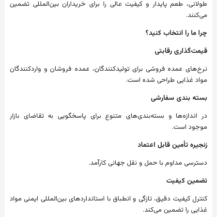
طولانی،
طعم
پایدار
و
کیفیت
عالی
را
برای
خریداران
بین‌المللی
تضمین
می‌کنند
.
چرا
ما
را
انتخاب
کنید؟
قیمت‌گذاری
رقابتی
نرخ‌های
عمده
فروشی
برای
تولیدکنندگان،
عمده
فروشان
و
واردکنندگان
مواد
غذایی
طراحی
شده
است
.
بسته
بندی
سفارشی
در
اندازه‌ها
و
بسته‌بندی‌های
متنوع
برای
پاسخگویی
به
تقاضای
بازار
موجود
است
.
زنجیره
تأمین
قابل
اعتماد
دسترسی
مداوم
با
حمل
و
نقل
جهانی
کارآمد
.
تضمین
کیفیت
کنترل
کیفیت
دقیق،
تازگی
و
انطباق
با
استانداردهای
بین‌المللی
ایمنی
مواد
غذایی
را
تضمین
می‌کند
.