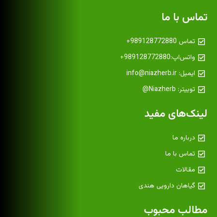
تماس با ما
تماس 989128772880+
واتس‌اپ:989128772880+
ایمیل: info@niazherb.ir
توییتر: Niazherb@
لینک‌های مفید
درباره ما
تماس با ما
مقالات
گیاهان دارویی هندی
مطالب محبوب