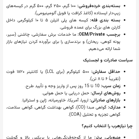
بسته‌بندی
خرده‌فروشی
:
۱۰۰
گرم،
۲۵۰
گرم،
۵۰۰
گرم
در
کیسه‌های
زیپ‌دار
ایستاده
(
کاغذ
کرافت
یا
فویل
آلومینیومی
).
بسته
بندی
فله
:
کیسه
های
پلی
اتیلن
۵
تا
۱۰
کیلوگرمی
داخل
کارتن
های
بزرگ
برای
عمده
فروشی
.
برچسب
OEM/Private:
ما
خدمات
برش
سفارشی،
چاشنی
(
سیر،
پونه
کوهی،
ریحان
)
و
برندسازی
را
برای
برآورده
کردن
نیازهای
بازار
شما
ارائه
می‌دهیم
.
سیاست
صادرات
و
لجستیک
حداقل
سفارش
:
۵۰۰
کیلوگرم
(
برای
LCL)
یا
کانتینر
۲۰
x
۱
فوت
(
تقریباً
۶
تا
۸
تن
).
زمان
سرب
:
10
تا
15
روز
پس
از
واریز
وجه
و
تأیید
طرح
.
روش‌های
ارسال
:
حمل
دریایی
یا
حمل
هوایی
.
بازارهای
صادراتی
:
اروپا،
آمریکا،
خاورمیانه،
ژاپن
و
استرالیا
.
مدارک
:
گواهی
مبدا
(CO)
،
گواهی
بهداشت
گیاهی،
گواهی
سلامت،
گواهی
تجزیه
و
تحلیل
(COA).
چرا
نیازهرب
را
انتخاب
کنیم؟
منبع‌یابی
برتر
:
ما
از
گوجه‌فرنگی‌هایی
با
بریکس
بالا
و
گوشت