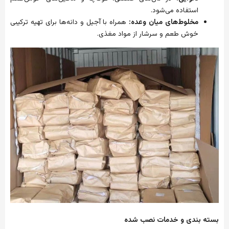
استفاده
می‌شود
.
مخلوط‌های
میان
وعده
:
همراه
با
آجیل
و
دانه‌ها
برای
تهیه
ترکیبی
خوش
طعم
و
سرشار
از
مواد
مغذی
.
بسته
بندی
و
خدمات
نصب
شده