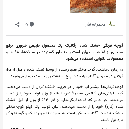
گوجه
فرنگی
خشک
شده
ارگانیک
یک
محصول
طبیعی
ضروری
برای
بسیاری
از
غذاهای
جهان
است
و
به
طور
گسترده
در
سالادها،
غذاها
و
محصولات
نانوایی
استفاده
می‌شود
.
در
زمان
برداشت،
گوجه‌فرنگی‌های
رسیده
از
وسط
نصف
شده
و
قبل
از
قرار
گرفتن
در
معرض
آفتاب
به
مدت
پنج
تا
هفت
روز
با
نمک
تیمار
می‌شوند
.
گوجه‌فرنگی‌ها
بیشتر
آب
خود
را
در
فرآیند
خشک
کردن
از
دست
می‌دهند
.
گوجه‌فرنگی‌های
گیلاسی
معمولاً
تقریباً
۹۰٪
از
وزن
اولیه
خود
را
از
دست
می‌دهند،
در
حالی
که
گوجه‌فرنگی‌های
بزرگتر
۹۳٪
از
وزن
از
قبل
خشک
شده
(
تازه
)
خود
را
از
دست
می‌دهند
.
برای
تولید
یک
کیلو
گوجه‌فرنگی
خشک
شده
در
آفتاب،
ممکن
است
به
سیزده
تا
چهارده
کیلو
گوجه‌فرنگی
تازه
نیاز
باشد
.