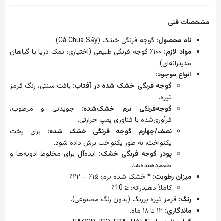
مشخصات
فنی
نام
محصول
:
گوجه
فرنگی
خشک
(Cà Chua Sấy).
مواد
لازم
:
۱۰۰٪
گوجه
فرنگی
طبیعی
(
اختیاری
:
نمک
دریا
یا
گیاهان
مدیترانه‌ای
).
انواع
موجود
:
گوجه
فرنگی
خشک
شده
در
آفتاب
:
بافت
سنتی،
رنگ
قرمز
تیره
.
گوجه‌فرنگی
نرم
خشک‌شده
:
جویدنی
و
مرطوب،
فرآوری‌شده
با
فناوری
پمپ
حرارتی
.
نصف
/
چهارم
گوجه
فرنگی
خشک
شده
:
برای
پخت
یکنواخت،
به
طور
یکنواخت
برش
داده
شود
.
پودر
گوجه
فرنگی
خشک
:
ایده‌آل
برای
مخلوط
ادویه‌ها
و
طعم‌دهنده‌ها
.
میزان
رطوبت
:
*
خشک
شده
نرم
:
۱۵٪
–
۲۲٪
کاملاً
دهیدراته
: ≤ 10
٪
رنگ
:
قرمز
تیره
پررنگ
(
بدون
رنگ
مصنوعی
).
ماندگاری
:
۱۲
تا
۱۸
ماه
.