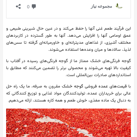
این
فرآیند
طعم
غنی
آنها
را
حفظ
می‌کند
و
در
عین
حال
شیرینی
طبیعی
و
عمق
اومامی
آنها
را
افزایش
می‌دهد
.
آنها
به
طور
گسترده
در
کاربردهای
مختلف
آشپزی،
از
غذاهای
مدیترانه‌ای
و
خاورمیانه‌ای
گرفته
تا
سس‌های
لذیذ،
سالادها
و
میان
وعده‌ها
استفاده
می‌شوند
.
گوجه
فرنگی‌های
خشک
ممتاز
ما
از
گوجه
فرنگی‌های
رسیده
در
آفتاب
با
کیفیت
بالا
تهیه
می‌شوند
و
محصولی
برتر
را
تضمین
می‌کنند
که
مطابق
با
استانداردهای
صادرات
بین‌المللی
است
.
با
قیمت‌های
عمده
فروشی
گوجه
خشک
مقرون
به
صرفه،
ما
یک
راه
حل
عالی
برای
خریداران
عمده،
تولیدکنندگان
مواد
غذایی
و
توزیع
کنندگانی
که
به
دنبال
یک
ماده
مغذی،
خوش
طعم
و
همه
کاره
هستند،
ارائه
می‌دهیم
.