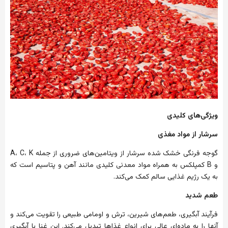
ویژگی‌های
کلیدی
سرشار
از
مواد
مغذی
گوجه
فرنگی
خشک
شده
سرشار
از
ویتامین‌های
ضروری
از
جمله
A
K
،
C
،
و
B
کمپلکس
به
همراه
مواد
معدنی
کلیدی
مانند
آهن
و
پتاسیم
است
که
به
یک
رژیم
غذایی
سالم
کمک
می‌کند
.
طعم
شدید
فرآیند
آبگیری،
طعم‌های
شیرین،
ترش
و
اومامی
طبیعی
را
تقویت
می‌کند
و
آنها
را
به
ماده‌ای
عالی
برای
انواع
غذاها
تبدیل
می‌کند
.
این
غنا
با
آبگیری