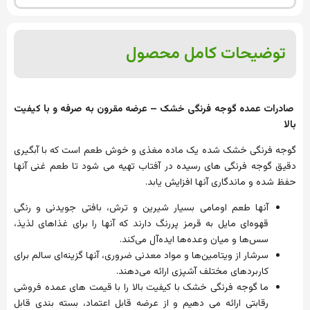
توضیحات کامل محصول
صادرات
عمده
گوجه
فرنگی
خشک
–
عرضه
مقرون
به
صرفه
و
با
کیفیت
بالا
گوجه
فرنگی
خشک
شده
یک
ماده
مغذی
و
خوش
طعم
است
که
با
آبگیری
دقیق
گوجه
فرنگی
های
رسیده
در
آفتاب
تهیه
می
شود
تا
طعم
غنی
آنها
حفظ
شده
و
ماندگاری
آنها
افزایش
یابد
.
آنها
طعم
اومامی
بسیار
شیرین
و
ترش،
بافتی
جویدنی
و
رنگی
قهوه‌ای
مایل
به
قرمز
پررنگ
دارند
که
آنها
را
برای
غذاهای
لذیذ،
سس‌ها
و
میان
وعده‌ها
ایده‌آل
می‌کند
.
سرشار
از
ویتامین‌ها
و
مواد
معدنی
ضروری،
آنها
گزینه‌ای
سالم
برای
کاربردهای
مختلف
آشپزی
ارائه
می‌دهند
.
ما
گوجه
فرنگی
خشک
با
کیفیت
بالا
را
با
قیمت
های
عمده
فروشی
رقابتی
ارائه
می
دهیم
و
از
عرضه
قابل
اعتماد،
بسته
بندی
قابل