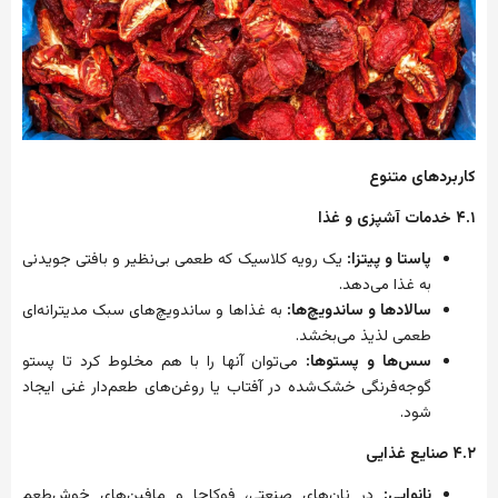
کاربردهای
متنوع
۱
.
۴
خدمات
آشپزی
و
غذا
پاستا
و
پیتزا
:
یک
رویه
کلاسیک
که
طعمی
بی‌نظیر
و
بافتی
جویدنی
به
غذا
می‌دهد
.
سالادها
و
ساندویچ‌ها
:
به
غذاها
و
ساندویچ‌های
سبک
مدیترانه‌ای
طعمی
لذیذ
می‌بخشد
.
سس‌ها
و
پستوها
:
می‌توان
آنها
را
با
هم
مخلوط
کرد
تا
پستو
گوجه‌فرنگی
خشک‌شده
در
آفتاب
یا
روغن‌های
طعم‌دار
غنی
ایجاد
شود
.
۲
.
۴
صنایع
غذایی
نانوایی
:
در
نان‌های
صنعتی،
فوکاچا
و
مافین‌های
خوش‌طعم