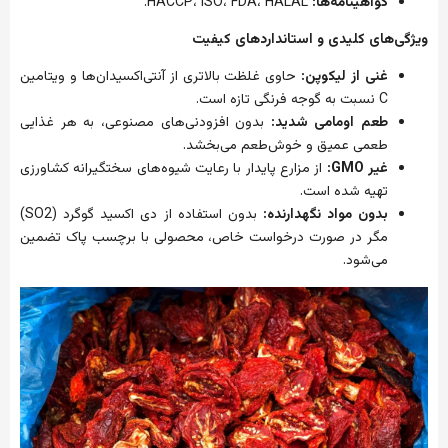
گواهینامه‌ها
:
HACCP
HALAL.
،
FDA
،
ISO
،
ویژگی‌های
کلیدی
و
استانداردهای
کیفیت
غنی
از
لیکوپن
:
حاوی
غلظت
بالاتری
از
آنتی‌اکسیدان‌ها
و
ویتامین
C
نسبت
به
گوجه
فرنگی
تازه
است
.
طعم
اومامی
شدید
:
بدون
افزودنی‌های
مصنوعی،
به
هر
غذایی
طعمی
عمیق
و
خوش‌طعم
می‌بخشد
.
غیر
GMO:
از
مزارع
پایدار
با
رعایت
شیوه‌های
سختگیرانه
کشاورزی
تهیه
شده
است
.
بدون
مواد
نگهدارنده
:
بدون
استفاده
از
دی
اکسید
گوگرد
(SO2)
مگر
در
صورت
درخواست
خاص،
محصولی
با
برچسب
پاک
تضمین
می‌شود
.