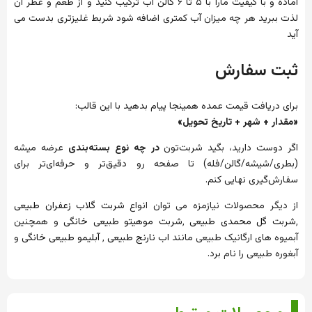
اماده و با کیفیت مارا با ۵ تا ۶ گالن اب ترکیب کنید و از طعم و عطر ان
لذت ببرید هر چه میزان آب کمتری اضافه شود شربط غلیزتری بدست می
آید
ثبت سفارش
برای دریافت قیمت عمده همینجا پیام بدهید با این قالب:
«مقدار + شهر + تاریخ تحویل»
اگر دوست دارید، بگید شربت‌تون
در چه نوع بسته‌بندی
عرضه میشه
(بطری/شیشه/گالن/فله) تا صفحه رو دقیق‌تر و حرفه‌ای‌تر برای
سفارش‌گیری نهایی کنم.
از دیگر محصولات نیازمزه می توان انواع
شربت گلاب زعفران طبیعی
٬
شربت گل محمدی طبیعی
٬
شربت موهیتو طبیعی خانگی
و همچنین
آبمیوه های ارگانیک طبیعی مانند
اب نارنج طبیعی
٬
آبلیمو طبیعی خانگی
و
آبغوره طبیعی را نام برد.