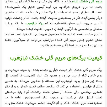
مریم گلی خشک شده
شاید در نگاه اول یکی از ده‌ها گیاه دارویی عطاری
باشد، اما برای خریدار حرفه‌ای، این گیاه آزمون اعتبار یک تأمین‌کننده
است. اگر عطرش محو شده باشد یا برگ‌هایش خرد شده باشند، مشتری
دیگر برنمی‌گردد. اگر در بسته‌بندی رطوبت گرفته باشد، تمام زحمات تولید
از بین می‌رود. این همان نقطه‌ای‌ست که
برند نیازهرب
، با یک رویکرد
صنعتی و تخصصی به فرآوری گیاهان دارویی، تفاوت ایجاد می‌کند.
در این صفحه، قصد نداریم فقط محصول بفروشیم. بلکه قرار است به شما
نشان دهیم چطور مریم گلی عمده نیازهرب می‌تواند در سودآوری، حفظ
مشتری و اعتبار برند شما تأثیر مستقیم بگذارد.
کیفیت برگ‌های مریم گلی خشک نیازهرب
برگ مریم گلی خشک اگر درست فرآوری نشده باشد، یا سیاه می‌شود، یا
بوی خاص گیاه از بین می‌رود و همین یک ایراد کافی‌ست تا کیفیت کل
بسته زیر سؤال برود. نیازهرب این مسئله را به‌خوبی می‌داند، به همین
دلیل از فرآیندی استفاده می‌کند که برگ‌ها سالم، تمیز، خوش‌بو و از نظر
ظاهری بی‌نقص باقی بمانند. از همان لحظه برداشت، گیاه وارد مرحله‌ای
تحت کنترل قرار می‌گیرد: در صورت نیاز شست‌وشوی اولیه با آب
تصفیه‌شده برای حذف خاک و آلودگی‌ها انجام می‌شود. خشک‌سازی با