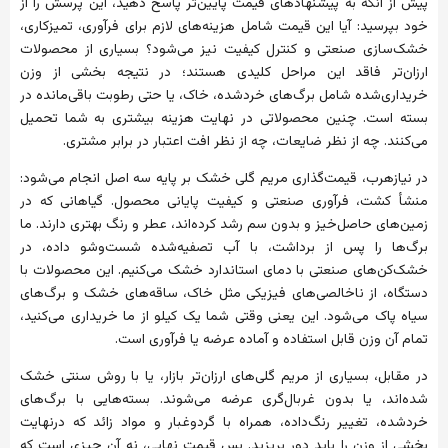
پیش از آنکه به پیشنهادهای قیمت پایین‌تر پاسخ دهید، این پرسش را از
خود بپرسید: آیا این قیمت شامل هزینه‌های لازم برای فرآوری، تمیزکاری،
خشک‌سازی صنعتی و کنترل کیفیت نیز می‌شود؟ بسیاری از محصولات
ارزان‌تر فاقد این مراحل کلیدی هستند؛ در نتیجه بخشی از وزن
خریداری‌شده شامل برگ‌های خردشده، خاک، یا حتی رطوبت باقی‌مانده در
بسته است. چنین محصولاتی در نهایت هزینه بیشتری به شما تحمیل
می‌کنند. چه از نظر ضایعات، چه از نظر افت اعتبار در برابر مشتری.
در نیازهرب، قیمت‌گذاری مریم گلی خشک بر پایه سه اصل انجام می‌شود:
منشأ کشت، فرآوری صنعتی و کیفیت پایانی محصول. گیاهانی که در
زمین‌های حاصل‌خیز و بدون سم رشد کرده‌اند، عطر و رنگ بهتری دارند. ما
برگ‌ها را پس از برداشت، با آب تصفیه‌شده شست‌وشو داده، در
خشک‌کن‌های صنعتی با دمای استاندارد خشک می‌کنیم. این محصولات با
دستگاه، از ناخالصی‌های فیزیکی مثل خاک، ساقه‌های خشک و برگ‌های
سیاه پاک می‌شود. این یعنی وقتی شما یک کیلو از ما خریداری می‌کنید،
تمام آن وزن قابل استفاده و آماده عرضه یا فرآوری است.
در مقابل، بسیاری از مریم گلی‌های ارزان‌تر بازار، یا با روش سنتی خشک
شده‌اند، یا بدون غربال‌گری عرضه می‌شوند. بسته‌هایی با برگ‌های
خردشده، تغییر رنگ‌داده، همراه با گردوغبار و مواد زائد که درنهایت
بخشی از وزن را باید دور بریزید. پس قیمت نهایی، نه آن چیزی است که