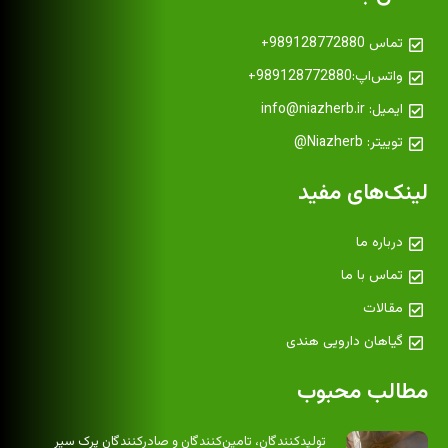
تماس 989128772880+
واتس‌اپ:989128772880+
ایمیل: info@niazherb.ir
توییتر: Niazherb@
لینک‌های مفید
درباره ما
تماس با ما
مقالات
گیاهان دارویی هندی
مطالب محبوب
تولیدکنندگان، تامین‌کنندگان و صادرکنندگان پرک سیر