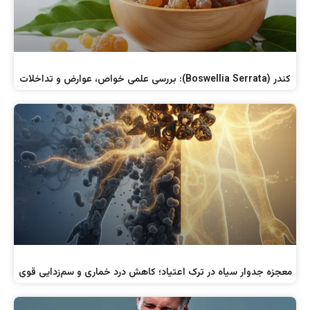
کندر (Boswellia Serrata): بررسی علمی خواص، عوارض و تداخلات
معجزه جدوار سیاه در ترک اعتیاد؛ کاهش درد خماری و سم‌زدایی قوی