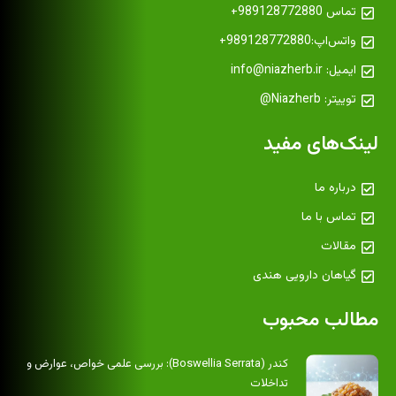
تماس 989128772880+
واتس‌اپ:989128772880+
ایمیل: info@niazherb.ir
توییتر: Niazherb@
لینک‌های مفید
درباره ما
تماس با ما
مقالات
گیاهان دارویی هندی
مطالب محبوب
کندر (Boswellia Serrata): بررسی علمی خواص، عوارض و
تداخلات