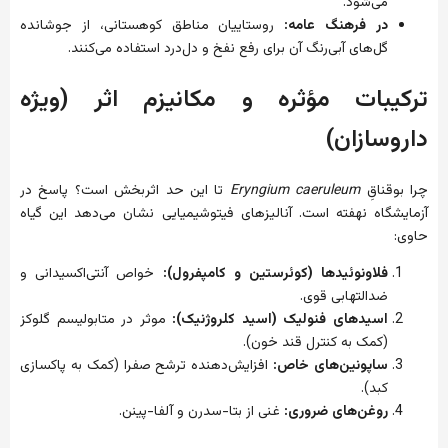
می‌شود.
در فرهنگ عامه:
روستاییان مناطق کوهستانی، از جوشانده
گل‌های آبی‌رنگ آن برای رفع نفخ و دل‌درد استفاده می‌کنند.
ترکیبات مؤثره و مکانیزم اثر (ویژه
داروسازان)
چرا بوقناقِ
Eryngium caeruleum
تا این حد اثربخش است؟ پاسخ در
آزمایشگاه نهفته است. آنالیزهای فیتوشیمیایی نشان می‌دهد این گیاه
حاوی:
فلاونوئیدها (کوئرستین و کامپفرول):
خواص آنتی‌اکسیدانی و
ضدالتهابی قوی.
اسیدهای فنولیک (اسید کلروژنیک):
موثر در متابولیسم گلوکز
(کمک به کنترل قند خون).
ساپونین‌های خاص:
افزایش‌دهنده ترشح صفرا (کمک به پاکسازی
کبد).
روغن‌های ضروری:
غنی از بتا-سدرن و آلفا-پینن.