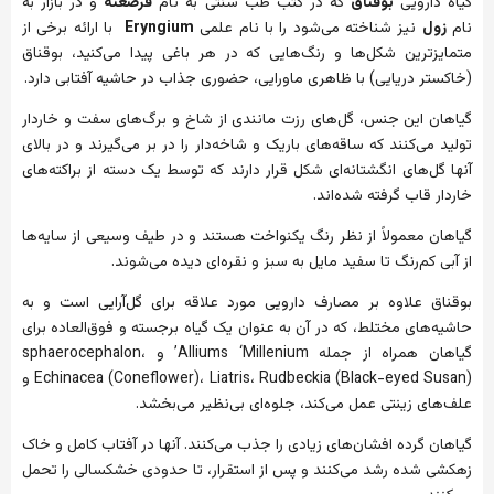
گیاه دارویی
بوقناق
که در کتب طب سنتی به نام
قرصعنه
و در بازار به
نام
زول
نیز شناخته می‌شود را با نام علمی
Eryngium
با ارائه برخی از
متمایزترین شکل‌ها و رنگ‌هایی که در هر باغی پیدا می‌کنید، بوقناق
(خاکستر دریایی) با ظاهری ماورایی، حضوری جذاب در حاشیه آفتابی دارد.
گیاهان این جنس، گل‌های رزت مانندی از شاخ و برگ‌های سفت و خاردار
تولید می‌کنند که ساقه‌های باریک و شاخه‌دار را در بر می‌گیرند و در بالای
آنها گل‌های انگشتانه‌ای شکل قرار دارند که توسط یک دسته از براکته‌های
خاردار قاب گرفته شده‌اند.
گیاهان معمولاً از نظر رنگ یکنواخت هستند و در طیف وسیعی از سایه‌ها
از آبی کم‌رنگ تا سفید مایل به سبز و نقره‌ای دیده می‌شوند.
بوقناق علاوه بر مصارف دارویی مورد علاقه برای گل‌آرایی است و به
حاشیه‌های مختلط، که در آن به عنوان یک گیاه برجسته و فوق‌العاده برای
گیاهان همراه از جمله Alliums ‘Millenium’ و sphaerocephalon،
Echinacea (Coneflower)، Liatris، Rudbeckia (Black-eyed Susan) و
علف‌های زینتی عمل می‌کند، جلوه‌ای بی‌نظیر می‌بخشد.
گیاهان گرده افشان‌های زیادی را جذب می‌کنند. آنها در آفتاب کامل و خاک
زهکشی شده رشد می‌کنند و پس از استقرار، تا حدودی خشکسالی را تحمل