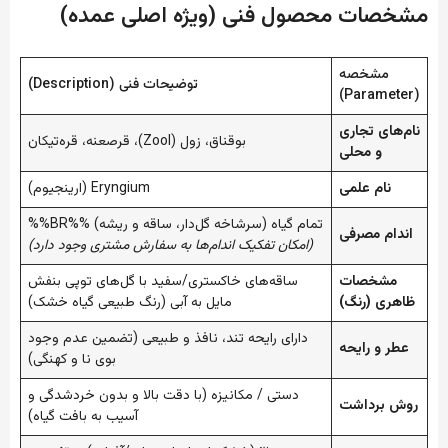
مشخصات محصول فنی (ویژه اصلی عمده)
مشخصه
توضیحات فنی (Description)
(Parameter)
نام‌های تجاری
بوقناق، زول (Zool)، قرصعنه، قره‌تیکان
و محلی
نام علمی
Eryngium (ارینجیوم)
تمام گیاه (سرشاخه گل‌دار، ساقه و ریشه) %%BR%%
اندام مصرفی
(امکان تفکیک اندام‌ها به سفارش مشتری وجود دارد)
مشخصات
ساقه‌های خاکستری/سفید با گل‌های توپی بنفش
ظاهری (رنگ)
مایل به آبی (رنگ طبیعی گیاه خشک)
دارای رایحه تند، نافذ و طبیعی (تضمین عدم وجود
عطر و رایحه
بوی نا و کهنگی)
دستی / مکانیزه (با دقت بالا و بدون خردشدگی و
روش برداشت
آسیب به بافت گیاه)