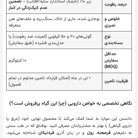
زیر ۱۰٪ (خشک استاندارد سایه/آفتاب) –
تضمین
درصد رطوبت
عدم کپک‌زدگی در انبار
خلوص و
بوجاری شده، عاری از خاک، سنگ‌ریزه و علف‌های هرز
تمیزی
متفرقه
نوع
گونی‌های ۲۰ و ۵۰ کیلویی (لمینت ضد رطوبت) یا
بسته‌بندی
عدل‌بندی فشرده (طبق سفارش)
حداقل
سفارش
۱۰ کیلوگرم
(MOQ)
۱ تن در ماه (امکان قرارداد تامین مداوم در تمام
ظرفیت تامین
فصول)
نگاهی تخصصی به خواص دارویی (چرا این گیاه پرفروش است؟)
دانستن این موارد به شما کمک می‌کند تا محصول نهایی خود (عرق یا
داروی گیاهی) را بهتر به مشتریانتان معرفی کنید. بوقناق که در طب سنتی
به نام‌های
قرصعنه
،
زول
و در زبان آذری
قره‌تیکان
شناخته می‌شود،