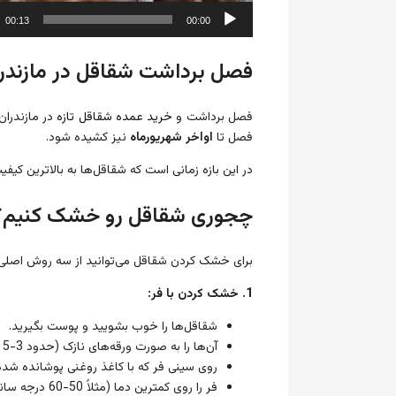
00:13
00:00
فصل برداشت شقاقل در مازندر
فصل برداشت و
خرید عمده شقاقل تازه
در مازندران 
فصل تا
اواخر شهریورماه
نیز کشیده شود.
در این بازه زمانی است که شقاقل‌ها به بالاترین کیفی
چجوری شقاقل رو خشک کنیم؟
برای خشک کردن شقاقل می‌توانید از سه روش اصلی ا
1. خشک کردن با فر:
شقاقل‌ها را خوب بشویید و پوست بگیرید.
آن‌ها را به صورت ورقه‌های نازک (حدود 3-5 میلی‌متر) برش بزنید.
روی سینی فر که با کاغذ روغنی پوشانده شده 
فر را روی کمترین دما (مثلاً 50-60 درجه سانتی‌گراد) تنظیم کنید و در فر را کمی باز بگذارید تا رطوبت خارج شود.