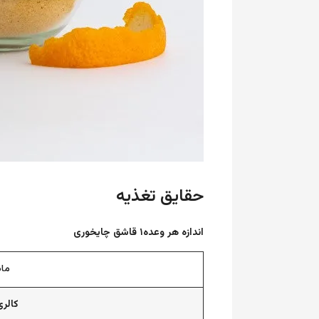
حقایق تغذیه
اندازه هر وعده
۱ قاشق چایخوری
ما
کالری