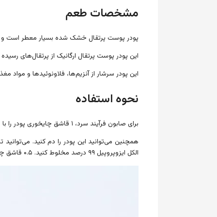
مشخصات طعم
پودر پوست پرتقال خشک شده بسیار معطر است و ط
این پودر پوست پرتقال ارگانیک از پرتقال‌های رسید
این پودر سرشار از آنزیم‌ها، فلاونوئیدها و مواد 
نحوه استفاده
برای صابون فرآیند سرد، ۱ قاشق چایخوری پودر را با ۱ قاشق غذاخوری روغن سبک مخلوط کنید. ۱ قاشق چایخوری محلول را کم کم اضافه کنید.
الکل ایزوپروپیل ۹۹ درصد مخلوط کنید. ۰.۵ قاشق چایخوری محلول را کم کم به صابون ذوب شده اضافه کنید.