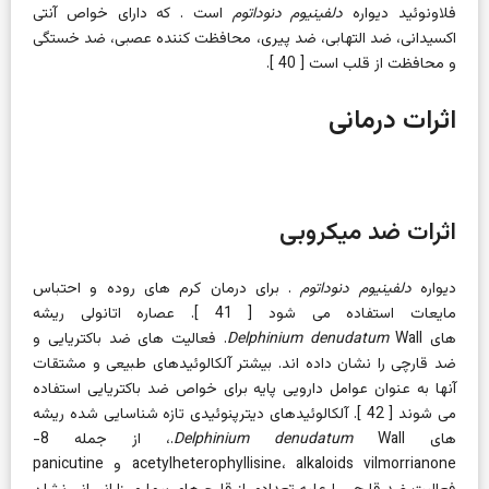
فلاونوئید دیواره
دلفینیوم دنوداتوم
است . که دارای خواص آنتی
اکسیدانی، ضد التهابی، ضد پیری، محافظت کننده عصبی، ضد خستگی
و محافظت از قلب است [
40
].
اثرات درمانی
اثرات ضد میکروبی
دیواره
دلفینیوم دنوداتوم
. برای درمان کرم های روده و احتباس
مایعات استفاده می شود [
41
]. عصاره اتانولی
ریشه
های
Delphinium denudatum
Wall. فعالیت های ضد باکتریایی و
ضد قارچی را نشان داده اند. بیشتر آلکالوئیدهای طبیعی و مشتقات
آنها به عنوان عوامل دارویی پایه برای خواص ضد باکتریایی استفاده
می شوند [
42
]. آلکالوئیدهای دیترپنوئیدی تازه شناسایی شده ریشه
های
Delphinium denudatum
Wall.، از جمله 8-
acetylheterophyllisine، alkaloids vilmorrianone و panicutine