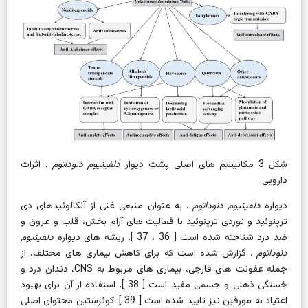
شکل 3
مکانیسم های اصلی پشت دیوار
دلفینیوم دنوداتوم
. اثرات
دارویی
دیواره
دلفینیوم دنوداتوم
. به عنوان منبعی غنی از آلکالوئیدهای دی
ترپنوئید و نوردی ترپنوئید با فعالیت های آرام بخش، قلب و عروق و
ضد درد شناخته شده است [
36
،
37
]. ریشه های دیواره
دلفینیوم
دنوداتوم
. گزارش شده است که برای کاهش بیماری های مختلف، از
جمله عفونت های قارچی، بیماری های مربوط به CNS، دندان درد و
خستگی ذهنی و جسمی مفید است [
38
]. استفاده از آن برای بهبود
اعتیاد به مورفین نیز تایید شده است [
39
]. کوئرستین محتوای اصلی