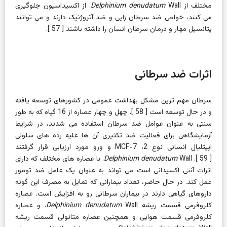
مختلف از
Delphinium denudatum
Wall. از اکسیداسیون جلوگیری
می کنند، خواص ضد سرطان زایی و ضد آتروژنیک دارند و می توانند
پتانسیل مهار و درمان سرطان انسان را داشته باشند [
57
].
اثرات ضد سرطانی
سرطان مهم ترین مشکل بهداشت عمومی در کشورهای توسعه یافته
و در حال توسعه است [
58
]. چهل و چهار عصاره از 16 گیاه که به طور
سنتی به عنوان عوامل ضد سرطان استفاده می شدند، در شرایط
آزمایشگاهی برای فعالیت ضد تکثیری آن ها علیه رده های سلولی
اپیتلیال انسانی نوع 2، MCF-7 و ورو مورد ارزیابی قرار گرفتند
[
59
].
Delphinium denudatum
Wall. با عصاره های مختلف که دارای
اثرات آنتی اکسیدانی است می تواند به عنوان یک عامل ضد تومور
عمل کند. در حال حاضر، تعداد بیمارانی که تمایل به مصرف این گونه
داروهای گیاهی دارند در بیماران سرطانی رو به افزایش است. عصاره
کلروفرمی قسمت ریشه
Delphinium denudatum
Wall. و عصاره
کلروفرمی قسمت هوایی و همچنین عصاره متانولی قسمت ریشه