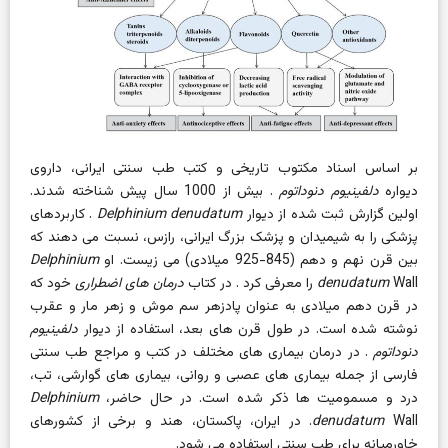
بر اساس اسناد مکتوب تاریخی و کتب طب سنتی ایرانی، داروی
دیواره
دلفینیوم دنوداتوم
. بیش از 1000 سال پیش شناخته شدند.
اولین گزارش ثبت شده از دیوار
Delphinium denudatum
. کاربردهای
پزشکی را به شیمیدان و پزشک بزرگ ایرانی، رازس، نسبت می دهند که
بین قرن نهم و دهم (845-925 میلادی) می زیست. او
Delphinium
Wall را معرفی کرد
denudatum
. در کتاب
درمان های اضطراری
خود که
در قرن دهم میلادی به عنوان پادزهر سم موش و زهر مار و عقرب
نوشته شده است. در طول قرن های بعد، استفاده از
دیوار
دلفینیوم
دنوداتوم
. در درمان بیماری های مختلف در کتب و مراجع طب سنتی
فارسی از جمله بیماری های عصبی و روانی، بیماری های گوارشی، تب،
درد و مسمومیت ها ذکر شده است. در حال حاضر،
Delphinium
denudatum
Wall. در ایران، پاکستان، هند و برخی از کشورهای
خاورمیانه برای طب سنتی استفاده می شود.