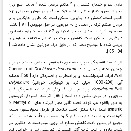
دادن سر و خمیازه کشیدن و
”
علائم بررسی شده
”
مانند جیغ زدن
پس از لمس، که از علائم سندرم ترک مورفین در موش صحرایی نژاد
آلبینو است، کاهش داد. بنابراین، ممکن است یک داروی جایگزین برای
درمان علائم ترک در معتادان به مورفین در حال بهبودی [
81
] باشد.
محاصره گیرنده
استیل کولین نیکوتین
α7
توسط
دیواره
دلفینیوم
دنوداتوم
. ممکن است کاهش نمرات در علائم مختلف شمارش و
بررسی شده را توضیح دهد، که در طول ترک مورفین نشان داده شد [
].
85
،
84
اثرات ضد افسردگی
دیواره
دلفینیوم دنوداتوم
. خواص مفیدی در برابر
چندین اختلال عصبی دارد. Quercetin of
Delphinium denudatum
Wall. اثرات امیدوارکننده ای بر اضطراب و افسردگی دارد [
50
]. عصاره
آبی (200-1600 میلی گرم بر کیلوگرم، خوراکی)
Delphinium
denudatum
Wall. پارادایم های افسردگی اثرات ضد افسردگی قابل
توجهی را در موش نشان داده است [
86
]. اثر ضد افسردگی کورستین
به طور بالقوه می تواند تحت تأثیر مهار گیرنده های N-Methyl-d-
aspartic اسید و/یا سنتز اکسید نیتریک از طریق مدولاسیون مسیر
گلوتامات و اکسید نیتریک قرار گیرد. همچنین تأیید شده است که
تجویز کورستین باعث کاهش سطح گوانوزین مونوفسفات حلقوی می
شود. علاوه بر این، اثرات آنتی اکسیدانی کورستین نیز در خواص ضد