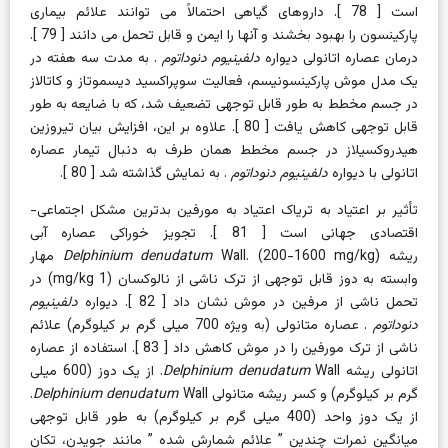
است [
78
]. داروهای گیاهی احتمالاً می توانند علائم بیماری
پارکینسون را بهبود بخشند و آنها را ایمن و قابل تحمل می دانند [
79
].
درمان عصاره اتانولی دیواره
دلفینیوم دنوداتوم
. به مدت سه هفته در
یک مدل موش پارکینسونیسم، فعالیت سوپراکسید دیسموتاز و کاتالاز
در جسم مخطط به طور قابل توجهی تضعیف شد، که با ضایعه به طور
قابل توجهی کاهش یافت [
80
]. علاوه بر این، افزایش بیان تیروزین
هیدروکسیلاز در جسم مخطط همان طرف به دنبال تیمار عصاره
اتانولی با
دیواره
دلفینیوم دنوداتوم
. به نمایش گذاشته شد [
80
].
تأثیر بر اعتیاد به تریاک
اعتیاد به مورفین بدترین مشکل اجتماعی-
اقتصادی جهانی است [
81
]. تجویز خوراکی عصاره آبی
ریشه
Delphinium denudatum
Wall. (200-1600 mg/kg) مهار
وابسته به دوز قابل توجهی از ترک ناشی از نالوکسان (1 mg/kg) در
تحمل ناشی از مرفین در موش نشان داد [
82
].
دیواره
دلفینیوم
دنوداتوم
. عصاره متانولی (به ویژه 700 میلی گرم بر کیلوگرم) علائم
ناشی از ترک مورفین را در موش کاهش داد [
83
]. استفاده از عصاره
اتانولی ریشه
Delphinium denudatum
Wall. از یک دوز (600 میلی
گرم بر کیلوگرم) و کسر ریشه متانولی
Delphinium denudatum
Wall.
از یک دوز واحد (400 میلی گرم بر کیلوگرم) به طور قابل توجهی
میانگین نمرات چندین
”
علائم شمارش شده
”
مانند جویدن، تکان