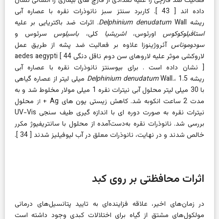
فعالیت ضد قارچی را علیه تعدادی از قارچ های بیماری زا انسانی نشان
داده اند [
43
]. کاربرد سنتز سبز نانوذرات نقره با عصاره آبی
ریشه
Wall. اثرات ضد باکتریایی بر علیه
Delphinium denudatum
استافیلوکوکوس
اورئوس،
اشریشیا
کلی،
باسیلوس
سرئوس و
سودوموناس
آئروژینوزا علاوه بر فعالیت ضد پشه از طریق عمل
لاروکشی موثر علیه لاروهای سن دوم ناقل دنگی aedes aegypti [
44
] نشان داده است
. برای بیوسنتز نانوذرات نقره با عصاره آبی
ریشه
Delphinium denudatum
Wall.، 1.5 میلی لیتر از عصاره گیاهی
با 30 میلی لیتر محلول آبی نیترات نقره 1 میلی مولار مخلوط شد و به
مدت 2 ساعت انکوبه شد. کاهش زیستی یون های Ag
+
محلول
از
نیترات نقره به صورت دوره ای با اندازه گیری طیف سنجی UV-Vis
بررسی شد. نانوذرات نقره به‌دست‌آمده از محلول با سانتریفیوژ مکرر
خالص شدند و در نهایت، نانوذرات معلق در آب لیوفیلیز شدند [
34
].
اثرات محافظتی بر روی کبد
در زمان‌های اخیر، علاقه فزاینده‌ای به تایید پتانسیل‌های درمانی
مولکول‌های مشتق از گیاه برای اختلالات کبدی وجود داشته است