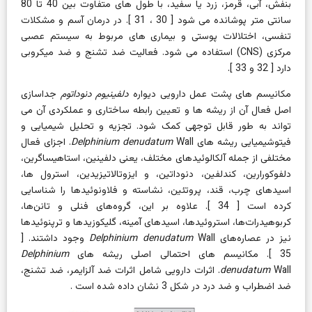
بنفش، آبی، قرمز، زرد یا سفید، با طول های متفاوت بین 40 تا 80
سانتی متر پوشانده می شود [
30
،
31
]. در درمان آسم و مشکلات
تنفسی، اختلالات پوستی و بیماری های مربوط به سیستم عصبی
مرکزی (CNS) استفاده می شود. فعالیت ضد تشنج و ضد میکروبی
دارد [
32
و
33
].
مکانیسم های پشت عمل دارویی
دیواره
دلفینیوم دنوداتوم
جداسازی
اصل فعال آن از ریشه ها و تعیین رابطه ساختاری و عملکردی آن می
تواند به طور قابل توجهی کمک شود. تجزیه و تحلیل شیمیایی و
فیتوشیمیایی ریشه های
Delphinium denudatum
Wall. اجزای فعال
مختلفی از جمله آلکالوئیدهای مختلف، یعنی دلفینین، استاهیساگرین،
دلفوکورارین، کندلفین، دنوداتین، و ایزوتالاتیزیدین، استرول ها،
اسیدهای چرب، قند، پروتئین، نشاسته و فلاونوئیدها را شناسایی
کرده است [
34
]. علاوه بر این، گروه‌های فنلی و تانن‌ها،
کربوهیدرات‌ها، استروئیدها، اسیدهای آمینه، گلیکوزیدها و ترپنوئیدها
نیز در عصاره‌های
Wall وجود داشتند. [
Delphinium denudatum
35
]. مکانیسم های احتمالی اصلی ریشه های
Delphinium
denudatum
Wall. اثرات دارویی شامل اثرات ضد آلزایمر، ضد تشنج،
ضد اضطراب و ضد درد در
شکل 3
نشان داده شده است .