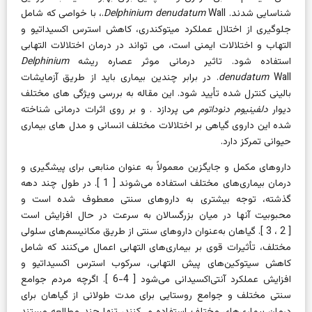
شناسایی شدند.
Delphinium denudatum
Wall.، با خواصی که شامل
جلوگیری از اختلال عملکرد میتوکندری، کاهش استرس اکسیداتیو و
التهاب و اختلالات ایمنی است، می تواند در درمان اختلالات التهابی
استفاده شود. تاثیر درمانی موثر عصاره ریشه
Delphinium
denudatum
Wall. در برابر چندین بیماری باید از طریق آزمایشات
بالینی کنترل شده تأیید شود. این مقاله به بررسی ویژگی های مختلف
دیوار
دلفینیوم دنوداتوم
می پردازد . و بر روی اثرات درمانی شناخته
شده این داروی گیاهی بر اختلالات مختلف انسانی و مدل های بیماری
حیوانی تمرکز دارد.
داروهای مکمل و جایگزین معمولاً به عنوان منابعی برای پیشگیری و
درمان بیماری‌های مختلف استفاده می‌شوند [
1
]. در طول چند دهه
گذشته، توجه بیشتری به داروهای سنتی معطوف شده است و
محبوبیت آنها در میان بزرگسالان به سرعت در حال افزایش است
[
2
،
3
]. گیاهان به‌عنوان داروهای سنتی از طریق مکانیسم‌های سلولی
مختلف، تأثیرات قوی بر بیماری‌های التهابی اعمال می‌کنند که شامل
کاهش سیتوکین‌های پیش التهابی، سرکوب استرس اکسیداتیو و
افزایش عملکرد آنتی‌اکسیدانی می‌شود [
4-6
]. اگرچه مردم جوامع
سنتی مختلف و جوامع روستایی برای مدت طولانی از گیاهان برای
درمان بیماری‌های مختلف استفاده می‌کنند، تنها چند مطالعه مستند