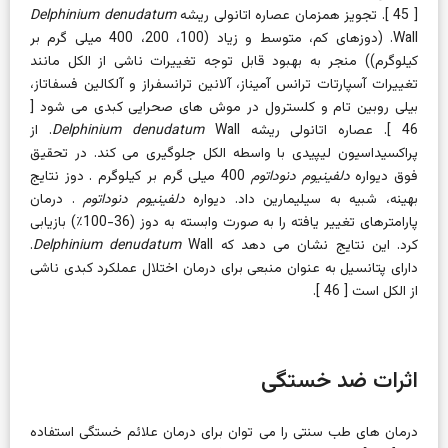
[
45
]. تجویز همزمان عصاره اتانولی ریشه
Delphinium denudatum
Wall. (دوزهای کم، متوسط ​​و زیاد (100، 200، 400 میلی گرم بر
کیلوگرم)) منجر به بهبود قابل توجه تغییرات ناشی از الکل مانند
تغییرات آسپارتات ترانس آمیناز، آلانین ترانسفراز و آلکالین فسفاتاز،
بیلی روبین تام و کلسترول در موش های صحرایی کبدی می شود [
46
]. عصاره اتانولی ریشه
Delphinium denudatum
Wall. از
پراکسیداسیون لیپیدی با واسطه الکل جلوگیری می کند. در تحقیق
فوق دیواره
دلفینیوم دنوداتوم
400 میلی گرم بر کیلوگرم . دوز نتایج
بهینه، شبیه به سیلیمارین داد.
دیواره
دلفینیوم دنوداتوم
. درمان
پارامترهای تغییر یافته را به صورت وابسته به دوز (36-100٪) بازیابی
کرد. این نتایج نشان می دهد که
Delphinium denudatum
Wall.
دارای پتانسیل به عنوان منبعی برای درمان اختلال عملکرد کبدی ناشی
از الکل است [
46
].
اثرات ضد خستگی
درمان های طب سنتی را می توان برای درمان علائم خستگی استفاده