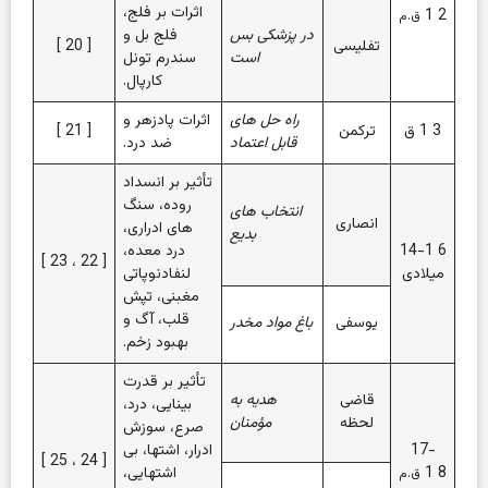
اثرات بر فلج،
1
2
ق.م
در پزشکی بس
فلج بل و
تفلیسی
[
20
]
است
سندرم تونل
کارپال.
راه حل های
اثرات پادزهر و
3
1
ق
ترکمن
[
21
]
قابل اعتماد
ضد درد.
تأثیر بر انسداد
روده، سنگ
انتخاب های
انصاری
های ادراری،
بدیع
6
14-1
درد معده،
]
23
،
22
[
میلادی
لنفادنوپاتی
مغبنی، تپش
قلب، آگ و
یوسفی
باغ مواد مخدر
بهبود زخم.
تأثیر بر قدرت
قاضی
هدیه به
بینایی، درد،
لحظه
مؤمنان
صرع، سوزش
17-
ادرار، اشتها، بی
]
25
،
24
[
8
1
اشتهایی،
ق.م