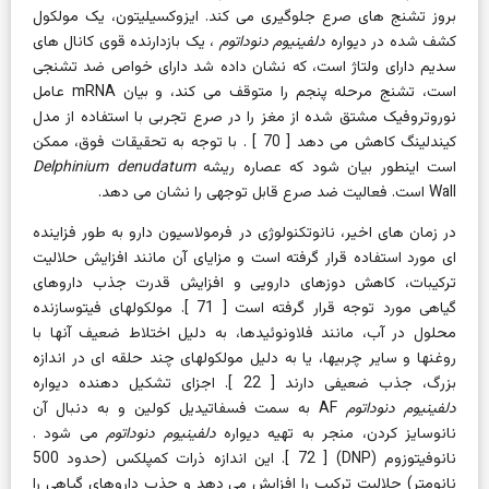
بروز تشنج های صرع جلوگیری می کند. ایزوکسیلیتون، یک مولکول
کشف شده در دیواره
دلفینیوم دنوداتوم
، یک بازدارنده قوی کانال های
سدیم دارای ولتاژ است، که نشان داده شد دارای خواص ضد تشنجی
است، تشنج مرحله پنجم را متوقف می کند، و بیان mRNA عامل
نوروتروفیک مشتق شده از مغز را در صرع تجربی با استفاده از مدل
کیندلینگ کاهش می دهد
[
70
]
. با توجه به تحقیقات فوق، ممکن
است اینطور بیان شود که عصاره ریشه
Delphinium denudatum
Wall است. فعالیت ضد صرع قابل توجهی را نشان می دهد.
در زمان های اخیر، نانوتکنولوژی در فرمولاسیون دارو به طور فزاینده
ای مورد استفاده قرار گرفته است و مزایای آن مانند افزایش حلالیت
ترکیبات، کاهش دوزهای دارویی و افزایش قدرت جذب داروهای
گیاهی مورد توجه قرار گرفته است [
71
]. مولکولهای فیتوسازنده
محلول در آب، مانند فلاونوئیدها، به دلیل اختلاط ضعیف آنها با
روغنها و سایر چربیها، یا به دلیل مولکولهای چند حلقه ای در اندازه
بزرگ، جذب ضعیفی دارند [
22
]. اجزای تشکیل دهنده
دیواره
دلفینیوم دنوداتوم
AF به سمت فسفاتیدیل کولین و به دنبال آن
نانوسایز کردن، منجر به تهیه دیواره
دلفینیوم دنوداتوم
می شود .
نانوفیتوزوم (DNP) [
72
]. این اندازه ذرات کمپلکس (حدود 500
نانومتر) حلالیت ترکیب را افزایش می دهد و جذب داروهای گیاهی را