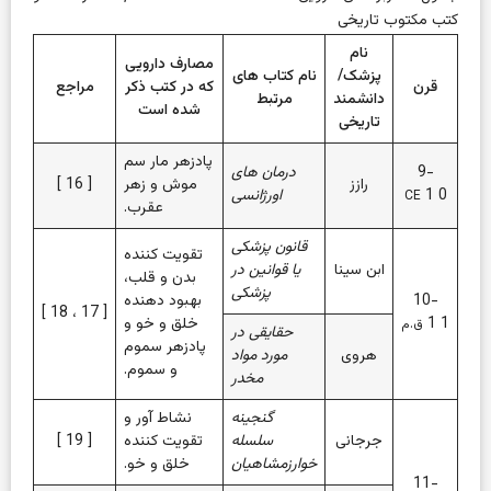
کتب مکتوب تاریخی
نام
مصارف دارویی
پزشک/
نام کتاب های
قرن
که در کتب ذکر
مراجع
دانشمند
مرتبط
شده است
تاریخی
پادزهر مار سم
9-
درمان های
رازز
موش و زهر
[
16
]
0
1
اورژانسی
CE
عقرب.
قانون پزشکی
تقویت کننده
ابن سینا
یا قوانین در
بدن و قلب،
پزشکی
10-
بهبود دهنده
]
18
،
17
[
1
1
خلق و خو و
ق.م
حقایقی در
پادزهر سموم
هروی
مورد مواد
و سموم.
مخدر
گنجینه
نشاط آور و
جرجانی
سلسله
تقویت کننده
[
19
]
خوارزمشاهیان
خلق و خو.
11-