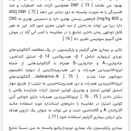
بهبود می بخشد [
73
]. DNP همچنین اثرات ضد اضطراب و ضد
افسردگی را به صورت وابسته به دوز نشان می دهد [
72
]. DNP (400
و 800 mg/kg) فراهمی زیستی بهتری دارد و دسترسی بهتری به CNS
دارد زیرا می تواند به راحتی از سد خونی مغزی عبور کند. این به طور
قابل توجهی زمان تاخیر تشنج را در مقایسه با کسر آبی آزاد در موش
های آلبینو سوئیسی تغییر داد [
74
].
تاثیر بر بیماری های آلزایمر و پارکینسون.
در یک مطالعه، آلکالوئیدهای
نوردی ترپنوئید شامل 1
β-
هیدروکسی، 14
β-
استیل کندلفین،
جادوارین-A و جادوارین-B همراه با آلکالوئیدهایی از جمله
ایزوتالاتیزیدین هیدرات و دی هیدروپنتاژینین از دیواره
دلفینیوم
دنوداتوم
جدا شدند . [
75
]. Jadwarine-A، آلکالوئیدهای
ایزوتالاتیزیدین هیدرات و دی هیدروپنتاجینین به ترتیب از طریق مهار
استیل کولین استراز و بوتیریل کولین استراز، اثرات بازدارنده رقابتی را
نشان دادند [
75
،
76
]. ایزوتالاتیزیدین هیدرات دارای خواص آنتی
کولین استراز در مقایسه با داروهای استاندارد مورد استفاده مانند
آلانزانتان A و گالانتامین است و می تواند به عنوان یک داروی هدف
برای درمان بیماری آلزایمر استفاده شود [
77
].
بیماری پارکینسون یک بیماری نورودژنراتیو وابسته به سن نسبتاً شایع