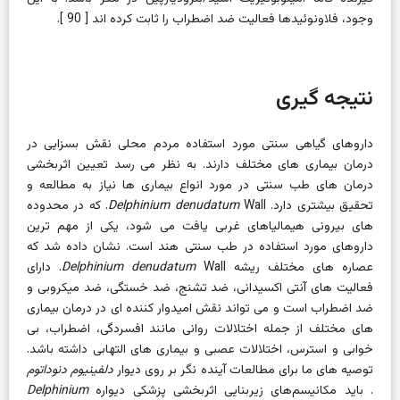
وجود، فلاونوئیدها فعالیت ضد اضطراب را ثابت کرده اند [
90
].
نتیجه گیری
داروهای گیاهی سنتی مورد استفاده مردم محلی نقش بسزایی در
درمان بیماری های مختلف دارند. به نظر می رسد تعیین اثربخشی
درمان های طب سنتی در مورد انواع بیماری ها نیاز به مطالعه و
تحقیق بیشتری دارد.
Delphinium denudatum
Wall. که در محدوده
های بیرونی هیمالیاهای غربی یافت می شود، یکی از مهم ترین
داروهای مورد استفاده در طب سنتی هند است. نشان داده شد که
عصاره های مختلف ریشه
Delphinium denudatum
Wall. دارای
فعالیت های آنتی اکسیدانی، ضد تشنج، ضد خستگی، ضد میکروبی و
ضد اضطراب است و می تواند نقش امیدوار کننده ای در درمان بیماری
های مختلف از جمله اختلالات روانی مانند افسردگی، اضطراب، بی
خوابی و استرس، اختلالات عصبی و بیماری های التهابی داشته باشد.
توصیه های ما برای مطالعات آینده نگر بر روی دیوار
دلفینیوم دنوداتوم
. باید مکانیسم‌های زیربنایی اثربخشی پزشکی دیواره
Delphinium