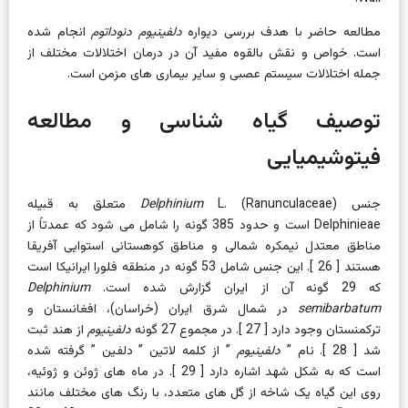
مطالعه حاضر با هدف بررسی
دیواره
دلفینیوم دنوداتوم
انجام شده
است. خواص و نقش بالقوه مفید آن در درمان اختلالات مختلف از
جمله اختلالات سیستم عصبی و سایر بیماری های مزمن است.
توصیف گیاه شناسی و مطالعه
فیتوشیمیایی
جنس
Delphinium
L. (Ranunculaceae) متعلق به قبیله
Delphinieae است و حدود 385 گونه را شامل می شود که عمدتاً از
مناطق معتدل نیمکره شمالی و مناطق کوهستانی استوایی آفریقا
هستند [
26
]. این جنس شامل 53 گونه در منطقه فلورا ایرانیکا است
که 29 گونه آن از ایران گزارش شده است.
Delphinium
semibarbatum
در شمال شرق ایران (خراسان)، افغانستان و
ترکمنستان وجود دارد [
27
]. در مجموع 27 گونه
دلفینیوم
از هند ثبت
شد [
28
]. نام
”
دلفینیوم
”
از کلمه لاتین
”
دلفین
” گرفته شده
است
که به شکل شهد اشاره دارد [
29
]. در ماه های ژوئن و ژوئیه،
روی این گیاه یک شاخه از گل های متعدد، با رنگ های مختلف مانند