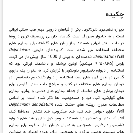
چکیده
دیواره
دلفینیوم دنوداتوم
. یکی از گیاهان دارویی مهم طب سنتی ایرانی
است و به جادوار معروف است. گیاهان دارویی پرمصرف ترین داروها
در طب سنتی ایرانی هستند و از زمان های گذشته برای بیماری های
مختلف استفاده می شده است. کاربردهای دارویی
Delphinium
denudatum
Wall. قدمت آن به بیش از 1000 سال پیش باز می گردد.
رازس (۸۴۵-۹۲۵ میلادی) اولین پزشک و دانشمند ایرانی بود که
استفاده از
دیواره
دلفینیوم دنوداتوم
را گزارش کرد. به عنوان یک داروی
گیاهی در طول قرن های بعد، استفاده از
دیوار
دلفینیوم دنوداتوم
. در
درمان بیماری های مختلف در کتب و مراجع طب سنتی فارسی برای
درمان بیماری های مختلف از جمله بیماری های عصبی و روانی، بیماری
های گوارشی، تب، درد و مسمومیت ها ذکر شده است. بر اساس
مطالعات مدرن، ریشه های خشک شده
Delphinium denudatum
Wall. دارای خواص ضد تب، ضد میکروبی، ضد تشنج، محافظ کبد،
آنتی اکسیدان و تسکین درد هستند. بیومولکول های ریشه های دیواره
دلفینیوم دنوداتوم
. همچنین به عنوان درمان های بالقوه برای بیماری
های سیستم عصبی مرکزی و همچنین برای بهبود اعتیاد به مورفین