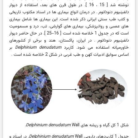
نوشته شد [
15
،
16
]. در طول قرن های بعد، استفاده از
دیوار
دلفینیوم دنوداتوم
. در درمان انواع بیماری ها در اسناد مکتوب تاریخی
و کتب طب سنتی ایرانی ذکر شده است. این بیماری ها شامل بیماری
های عصبی و روانپزشکی، بیماری های گوارشی، تب، درد و مسمومیت
است که در
جدول 1
خلاصه شده است [
16-25
]. در حال حاضر
دیوار
دلفینیوم دنوداتوم
. در ایران، پاکستان، هند و برخی از کشورهای
خاورمیانه استفاده می شود. کاربرد
Delphinium denudatum
بر
اساس سوابق ادبیات کهن و طب غربی در
شکل 2
خلاصه شده است .
شکل 1
کل گیاه و ریشه های
Wall.
Delphinium denudatum
جدول 1
کاربردهای دارویی
Delphinium denudatum
Wall. در اسناد و