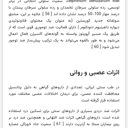
Delphinium denudatum
Wall. سمیت سلولی انتخابی در برابر
لوسمی، رده سلولی سرطان تخمدان و رده سلولی سرطان پستان با
درصد مهار 100-50 درصد نشان داده اند [
56
]. علاوه بر این، مشتق
سولفاته جدید کورستین (به عنوان یک محتوای فلاونوئیدی
دیواره
دلفینیوم دنوداتوم
) دارای فعالیت ضد توموری قوی است که از
طریق یک مسیر آپوپتوز وابسته به گونه‌های اکسیژن فعال اعمال
می‌شود و به طور بالقوه می‌تواند به یک ترکیب پیش‌ساز ضد تومور
تبدیل شود [
60
].
اثرات عصبی و روانی
در طب سنتی ایرانی، تعدادی از داروهای گیاهی به دلیل پتانسیل
محافظت کننده عصبی، برای درمان اختلالات عصبی مختلف مورد
استفاده قرار گرفته است.
اثرات ضد دردی
بسیاری از داروهای سنتی برای تسکین درد استفاده
شده است. داروهای گیاهی اثرات ضد التهابی و همچنین ضد درد بر
روی بیماران مبتلا به آرتریت دارند [
61
]. سمیت حاد خوراکی
عصاره