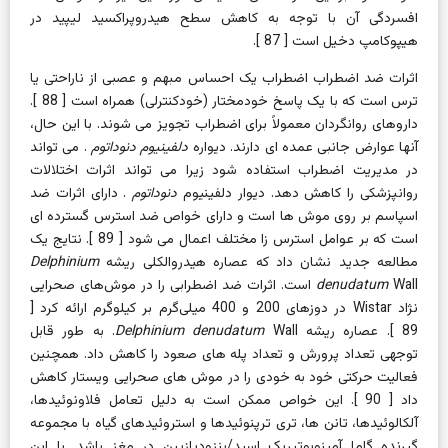
افسردگی آن با توجه به کاهش سطح هیدروپراکسید لیپید در
هیپوکامپ دخیل است [
87
].
اثرات ضد اضطراب
اضطراب یک احساس مبهم و عصبی از ناراحتی یا
ترس است که با یک پاسخ خودمختار (خودکنترلی) همراه است [
88
].
داروهای روانگردان معمولاً برای اضطراب تجویز می شوند. با این حال،
آنها عوارض جانبی عمده ای دارند.
دیواره
دلفینیوم دنوداتوم
. می تواند
در مدیریت اضطراب استفاده شود زیرا می تواند اثرات اختلالات
روانپزشکی را کاهش دهد. دیوار
دلفینیوم
دنوداتوم
. دارای اثرات ضد
اسپاسم بر روی موش ها است و دارای خواص ضد استرس گسترده ای
است که بر عوامل استرس زا مختلف اعمال می شود [
89
]. نتایج یک
مطالعه جدید نشان داد که عصاره هیدروالکلی ریشه
Delphinium
denudatum
Wall است. اثرات ضد اضطرابی را در موش‌های صحرایی
نژاد Wistar در دوزهای 200 و 400 میلی‌گرم بر کیلوگرم ارائه کرد [
89
]. عصاره ریشه
Delphinium denudatum
Wall. به طور قابل
توجهی تعداد پرورش و تعداد پله های صعود را کاهش داد. همچنین
فعالیت حرکتی خود به خودی را در موش های صحرایی ویستار کاهش
داد [
90
]. این خواص ممکن است به دلیل تعامل فلاونوئیدها،
آلکالوئیدها، تانن ها، تری ترپنوئیدها و استروئیدهای گیاه با مجموعه
گیرنده گاما آمینوبوتیریک اسید/بنزودیازپین در مغز باشد. با این