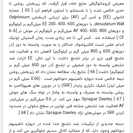
معرض کروماتوگرافی مایع خلاء قرار گرفت، که زیربخش روغنی تا
حدی خالص شده را با شستشو با استون فراهم کرد [
65
]. عصاره
اتانولی (EE) و کسر آبی (AF) برای ارزیابی اثربخشی
Delphinium
denudatum
Wall. با دوزهای EE 200، 400، 600 میلی‌گرم بر کیلوگرم
و دوزهای AF 400، 600، 800 میلی‌گرم بر کیلوگرم در موش نر [6-6
CF
]
استفاده شد . کسر آبی تا حد زیادی مدت زمان گسترش تونیک
اندام عقبی تست الکتروشوک حداکثر را به صورت وابسته به دوز (در
دوزهای 600 و 800 میلی گرم بر کیلوگرم) کاهش داد و فعالیت ضد
تشنج قوی تری در برابر تشنج داشت. با این حال، EE اثرات ضد
تشنجی وابسته به دوز ضعیفی بر تشنج (در دوز 600 میلی گرم بر
کیلوگرم) داشت [
66
]. نتایج یک مطالعه نشان داد که زیربخش روغنی
نیمه خالص شده دیواره
دلفینیوم دنوداتوم
است . (0.06 میلی گرم در
میلی لیتر) شلیک تکراری پایدار (SRF) را در نورون های هیپوکامپ به
روشی وابسته به مصرف و وابسته به ولتاژ در توله سگ های موش
67
Sprague Dawley [
] مهار می کند. در 0.6 میلی‌گرم بر میلی‌لیتر،
AF فعالیت ضد تشنجی مشابه فنی توئین در سطح سلولی در مسدود
کردن SRF در موش‌های نژاد Sprague Dawley نشان داد [
68
].
دسته جدیدی از ترکیبات ضد تشنج جدا شده در
دیواره
دلفینیوم
دنوداتوم
وجود دارد. که از عملکرد کانال سدیم جلوگیری می کند و از