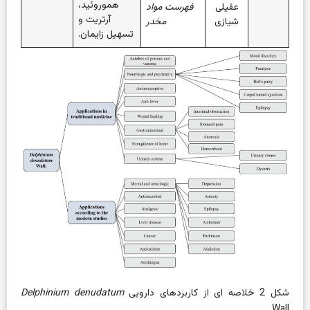
هموروئید،
عقیلی
فهرست مواد
آرتریت و
شیازی
مخدر
تسهیل زایمان.
شکل 2
خلاصه ای از کاربردهای دارویی
Delphinium denudatum
Wall.