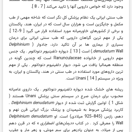
وجود دارد که خواص دارویی آنها را تایید می‌کند [
7
،
8
].
طب سنتی ایرانی یک نظام پزشکی کل نگر است که شاخه مهمی از طب
مکمل و جایگزین است و هزاران سال است که در ایران، هند، پاکستان
و برخی از کشورهای خاورمیانه مورد استفاده قرار می گیرد [
9-12
].
یکی از مهم ترین گیاهان دارویی که طب سنتی ایرانی برای درمان
بسیاری از بیماری ها بر آن تاکید دارد، جادوار (
Delphinium
Wall.) است [
denudatum
13
].
دیواره
دلفینیوم دنوداتوم
. یک جنس
مهم دارویی از خانواده Ranunculaceae است که چندین گونه در
منطقه هیمالیا یافت می شود. دیوار
دلفینیوم
دنوداتوم
. یکی از مهم
ترین داروهای مورد استفاده در طب سنتی در هند، پاکستان و ایران، به
ویژه در سیستم Unani [
] است.
14
ریشه های خشک شده دیواره
دلفینیوم دنوداتوم
. یک داروی عامیانه
محبوب برای درمان صرع در سیستم سنتی پزشکی Unani هستند (
شکل 1
). اولین گزارش ثبت شده از دیوار
Delphinium denudatum
.
کاربرد پزشکی مربوط به شیمیدان و پزشک بزرگ ایرانی قرن نهم و
دهم، رازس (845-925 میلادی) است. او
Delphinium denudatum
Wall را معرفی کرد
. در کتاب
«درمان‌های اضطراری
» که در قرن دهم
پس از میلاد، به عنوان پادزهر برای سم موش، و زهر مار و عقرب