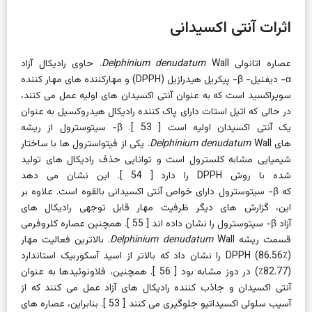
اثرات آنتی اکسیدانی
عصاره اتانولی
Wall. حاوی رادیکال آزاد
Delphinium denudatum
α-
دیفنیل-
β-
پیکریل هیدرازیل (DPPH) و مهارکننده های مهار کننده
سوپراکسید است که به عنوان آنتی اکسیدان های اولیه عمل می کنند،
در حالی که اتیل استات دارای پاک کننده رادیکال هیدروکسیل به عنوان
یک آنتی اکسیدان اولیه است [
53
]. β- سیتوسترول
از
ریشه
های
Delphinium denudatum
Wall. یکی از فیتواسترول ها با ساختار
شیمیایی مشابه کلسترول است و توانایی حذف رادیکال های تولید
شده با روش DPPH را دارد [
54
]. این نشان می دهد
که
β-
سیتوسترول دارای خواص آنتی اکسیدانی بالقوه است. علاوه بر
این، گزارش های دیگر ظرفیت مهار قابل توجهی رادیکال های
آزاد
β-
سیتوسترول را نشان داده اند [
55
]. همچنین عصاره کلروفرمی
قسمت ریشه
Delphinium denudatum
Wall. بالاترین فعالیت مهار
DPPH (86.56٪) را نشان داد که بالاتر از اسید آسکوربیک استاندارد
(82.77٪) در دوز مشابه بود [
56
]. همچنین، فلاونوئیدها به عنوان
آنتی اکسیدان و جاذب کننده رادیکال های آزاد عمل می کنند که از
آسیب سلولی اکسیداتیو جلوگیری می کنند [
53
]. بنابراین، عصاره های