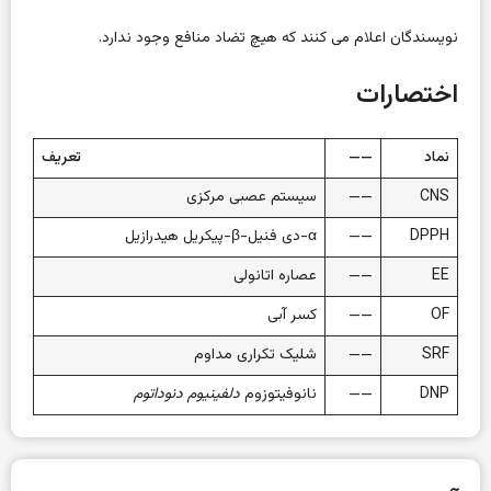
نویسندگان اعلام می کنند که هیچ تضاد منافع وجود ندارد.
اختصارات
نماد
——
تعریف
CNS
——
سیستم عصبی مرکزی
DPPH
——
α-دی فنیل-β-پیکریل هیدرازیل
EE
——
عصاره اتانولی
OF
——
کسر آبی
SRF
——
شلیک تکراری مداوم
DNP
——
نانوفیتوزوم
دلفینیوم دنوداتوم