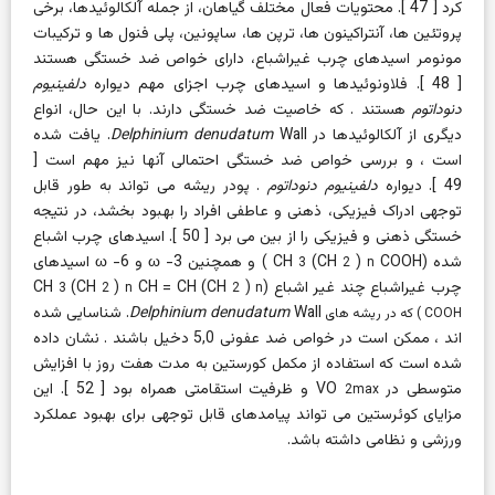
کرد [
47
]. محتویات فعال مختلف گیاهان، از جمله آلکالوئیدها، برخی
پروتئین ها، آنتراکینون ها، ترپن ها، ساپونین، پلی فنول ها و ترکیبات
مونومر اسیدهای چرب غیراشباع، دارای خواص ضد خستگی هستند
[
48
]. فلاونوئیدها و اسیدهای چرب اجزای مهم دیواره
دلفینیوم
دنوداتوم
هستند . که خاصیت ضد خستگی دارند. با این حال، انواع
دیگری از آلکالوئیدها در
Delphinium denudatum
Wall. یافت شده
است
، و بررسی خواص ضد خستگی احتمالی آنها نیز مهم است [
49
].
دیواره
دلفینیوم دنوداتوم
. پودر ریشه می تواند به طور قابل
توجهی ادراک فیزیکی، ذهنی و عاطفی افراد را بهبود بخشد، در نتیجه
خستگی ذهنی و فیزیکی را از بین می برد [
50
]. اسیدهای چرب اشباع
شده (CH
COOH ) و همچنین
)
(CH
-3 و
ω
ω
-6 اسیدهای
3
2
n
چرب غیراشباع چند غیر اشباع (CH
)
CH = CH (CH
)
(CH
3
2
n
2
n
Delphinium denudatum
Wall. شناسایی شده
COOH ) که در ریشه های
اند
،
ممکن است در خواص ضد عفونی
5,0
دخیل
باشند . نشان داده
شده است که استفاده از مکمل کورستین به مدت هفت روز با افزایش
متوسطی در VO
و ظرفیت استقامتی همراه بود [
52
]. این
2max
مزایای کوئرستین می تواند پیامدهای قابل توجهی برای بهبود عملکرد
ورزشی و نظامی داشته باشد.