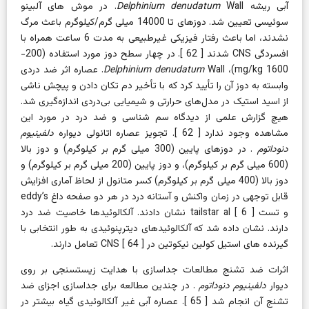
آبی ریشه
Delphinium denudatum
Wall. در موش های آلبینو
سوئیسی تعیین شد. دوزهای تا 14000 میلی گرم/کیلوگرم باعث مرگ
نشدند، اما باعث رفتار فیزیکی غیرطبیعی به مدت 6 ساعت همراه با
افسردگی CNS شدند [
62
]. در چهار سطح دوز مورد استفاده (200-
1600 mg/kg)،
Delphinium denudatum
Wall. عصاره اثر ضد دردی
وابسته به دوز آن را تأیید کرد که با تأخیر دم تکان دادن و پیچش ناشی
از اسید استیک در مدل‌های حرارتی و شیمیایی بی‌دردی اندازه‌گیری شد.
هیچ گزارش علمی از دیدگاه سم شناسی و ضد درد در مورد این
مشاهده وجود ندارد [
62
]. تجویز عصاره اتانولی دیواره
دلفینیوم
دنوداتوم
. در دوزهای پایین (300 میلی گرم بر کیلوگرم) و دوز بالا
(600 میلی گرم بر کیلوگرم)، و دوز پایین (200 میلی گرم بر کیلوگرم) و
دوز بالا (400 میلی گرم بر کیلوگرم) کسر متانول از لحاظ آماری افزایش
قابل توجهی در زمان واکنش و آستانه درد در هر دو صفحه داغ eddy’s
و تست tailstar al [
6
] نشان دادند. آلکالوئیدها خاصیت ضد درد
دارند. نشان داده شد که آلکالوئیدهای دیترپنوئیدی به طور انتخابی با
گیرنده های استیل کولین نیکوتین در CNS [
] تعامل دارند.
64
اثرات ضد تشنج
مطالعات جداسازی با هدایت زیستسنجی بر روی
دیوار
دلفینیوم دنوداتوم
. در چندین مطالعه برای جداسازی اجزای ضد
تشنج آن انجام شد [
65
]. عصاره آبی غیر آلکالوئیدی گیاه بیشتر در