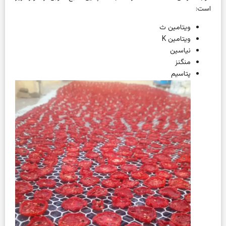
است:
ویتامین ث
ویتامین K
نیاسین
منگنز
پتاسیم