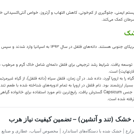
تم ایمنی، جلوگیری از کم‌خونی، کاهش التهاب و آرتروز، خواص آنتی‌اکسیدانی خ
سرطان کمک می‌کند.
شک
فلفل‌ها بومی مکزیک، آمریکای مرکزی، کارائیب و شمال آمریکای جنوبی هستند. دانه‌های فلفل در سال ۱۴۹۳ به اسپانیا وارد شدند 
 دهه ۱۹۲۰ در سگد، مجارستان، توسعه یافت. شرایط رشد ترجیحی برای فلفل دلمه‌ای شامل خاک گرم و مرطوب 
 را به اروپا آورد، داده شد. در آن زمان، فلفل سیاه (دانه فلفل)، از گیاه غیرمرتب
اشنی بسیار ارزشمند بود. نام فلفل در اروپا به تمام ادویه‌های شناخته شده با طعم تند 
اطلاق می‌شد و بنابراین وقتی از قاره آمریکا معرفی شد، به جنس Capsicum گسترش یافت. رایج‌ترین نام مورد استفاده برای خانواده گیاهی