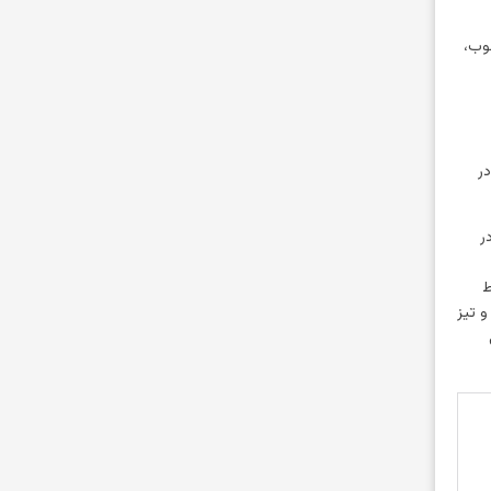
وب،
و سپس در
در
ط
و تیز