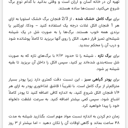
تهیه آن در خانه آسان و ارزان است و وقتی بدانید با کدام نوع برگ
شروع می‌کنید، نسبت‌ها ساده هستند.
برای
برگ کامل خشک شده
، از 2/3 فنجان برگ خشک استویا به ازای
هر 1 فنجان الکل غلات درجه یک استفاده کنید – ودکا، اورکلیر یا
برندی همه خوب هستند. برگ‌ها را به صورت شل در یک شیشه
شیشه‌ای تمیز قرار دهید، الکل را روی آنها بریزید تا کاملاً پوشانده شود
و درب آن را محکم ببندید.
برای
برگ تازه
، شیشه را تا حدود ۲/۳ با برگ‌های تازه که به صورت
شل بسته‌بندی شده‌اند پر کنید، سپس الکل را داخل آن بریزید تا بقیه
شیشه پر شود.
برای
پودر گیاهی سبز
، این نسبت دقت کمتری دارد زیرا پودر بسیار
متراکم‌تر از برگ کامل است. با تقریباً ۱ قاشق غذاخوری پودر به ازای هر
۱/۴ فنجان الکل شروع کنید، به اندازه کافی اضافه کنید تا پودر کاملاً
اشباع شود، سپس کمی بیشتر اضافه کنید. به سرعت غلظت دلخواه
خود را پیدا خواهید کرد.
زمان دم کردن به اندازه نسبت مواد مهم است. بگذارید شیشه به مدت
۴۸ ساعت بماند و گاهی اوقات آن را تکان دهید – اما بیشتر از ۳ روز