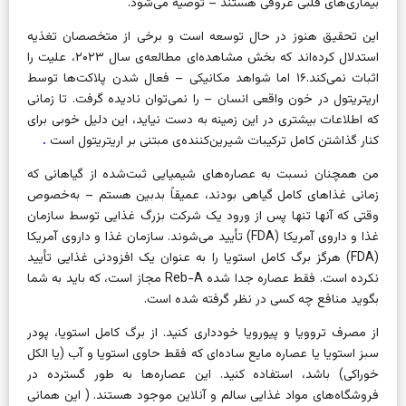
بیماری‌های قلبی عروقی هستند – توصیه می‌شود.
این تحقیق هنوز در حال توسعه است و برخی از متخصصان تغذیه
استدلال کرده‌اند که بخش مشاهده‌ای مطالعه‌ی سال ۲۰۲۳، علیت را
اثبات نمی‌کند.۱۶ اما شواهد مکانیکی – فعال شدن پلاکت‌ها توسط
اریتریتول در خون واقعی انسان – را نمی‌توان نادیده گرفت. تا زمانی
که اطلاعات بیشتری در این زمینه به دست نیاید، این دلیل خوبی برای
کنار گذاشتن کامل ترکیبات شیرین‌کننده‌ی مبتنی بر اریتریتول است
.
من همچنان نسبت به عصاره‌های شیمیایی ثبت‌شده از گیاهانی که
زمانی غذاهای کامل گیاهی بودند، عمیقاً بدبین هستم – به‌خصوص
وقتی که آنها تنها پس از ورود یک شرکت بزرگ غذایی توسط سازمان
غذا و داروی آمریکا (FDA) تأیید می‌شوند. سازمان غذا و داروی آمریکا
(FDA) هرگز برگ کامل استویا را به عنوان یک افزودنی غذایی تأیید
نکرده است. فقط عصاره جدا شده Reb-A مجاز است، که باید به شما
بگوید منافع چه کسی در نظر گرفته شده است.
از مصرف تروویا و پیورویا خودداری کنید. از برگ کامل استویا، پودر
سبز استویا یا عصاره مایع ساده‌ای که فقط حاوی استویا و آب (یا الکل
خوراکی) باشد، استفاده کنید. این عصاره‌ها به طور گسترده در
فروشگاه‌های مواد غذایی سالم و آنلاین موجود هستند. (
این همانی