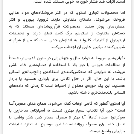
است. اثرات ضد فشار خون به خوبی مستند شده است.
اما محصولات تجاری استویا که در اکثر فروشگاه‌های مواد غذایی
فروخته می‌شوند، داستان متفاوتی دارند. تروویا، پیورویا و اکثر
عصاره‌های پودر سفید، محصولات فرآوری‌شده‌ای هستند که به
دسته‌ای متفاوت از استویای برگ کامل تعلق دارند. و تحقیقات
اریتریتول از کلینیک کلیولند به اندازه‌ای جدی است که من از هرگونه
شیرین‌کننده ترکیبی حاوی آن اجتناب می‌کنم.
نگرانی‌های مربوط به تولید مثل و جهش‌زایی در متون قدیمی‌تر، عمدتاً
از مطالعات حیوانی با دوز بالا با استفاده از عصاره‌های خام ناشی
می‌شد، نه شرایطی که منعکس‌کننده‌ی استفاده‌ی واقع‌بینانه‌ی انسانی
باشد. با این حال، اگر در حال تلاش برای بارداری هستید یا باردار
هستید، این یک حوزه‌ی معقول از احتیاط است تا زمانی که داده‌های
انسانی بلندمدت‌تری داشته باشیم.
آیا استویا آنطور که گاهی اوقات گفته می‌شود، همان غذای معجزه‌آسا
است؟ خیر. آیا انتخاب بسیار بهتری نسبت به آسپارتام، ساخارین یا
سوکرالوز است؟ کاملاً. آیا بهتر از مصرف مقدار کمی شکر واقعی یا
عسل خام برای مصرف روزانه است؟ این موضوع به اندازه تبلیغات
بازاریابی واضح نیست.