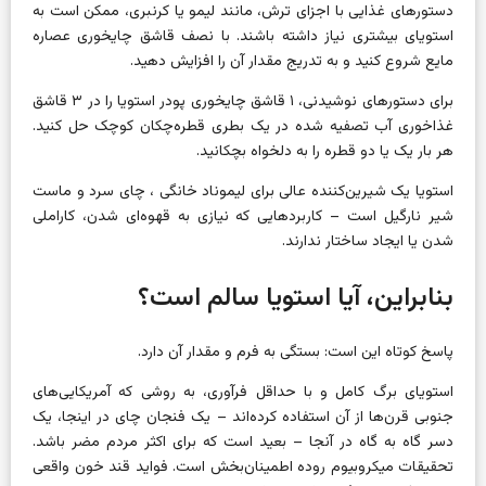
دستورهای غذایی با اجزای ترش، مانند لیمو یا کرنبری، ممکن است به
استویای بیشتری نیاز داشته باشند. با نصف قاشق چایخوری عصاره
مایع شروع کنید و به تدریج مقدار آن را افزایش دهید.
برای دستورهای نوشیدنی، ۱ قاشق چایخوری پودر استویا را در ۳ قاشق
غذاخوری آب تصفیه شده در یک بطری قطره‌چکان کوچک حل کنید.
هر بار یک یا دو قطره را به دلخواه بچکانید.
استویا یک شیرین‌کننده عالی برای
لیموناد خانگی
، چای سرد و
ماست
شیر ​​نارگیل
است – کاربردهایی که نیازی به قهوه‌ای شدن، کاراملی
شدن یا ایجاد ساختار ندارند.
بنابراین، آیا استویا سالم است؟
پاسخ کوتاه این است: بستگی به فرم و مقدار آن دارد.
استویای برگ کامل و با حداقل فرآوری، به روشی که آمریکایی‌های
جنوبی قرن‌ها از آن استفاده کرده‌اند – یک فنجان چای در اینجا، یک
دسر گاه به گاه در آنجا – بعید است که برای اکثر مردم مضر باشد.
تحقیقات میکروبیوم روده اطمینان‌بخش است. فواید قند خون واقعی