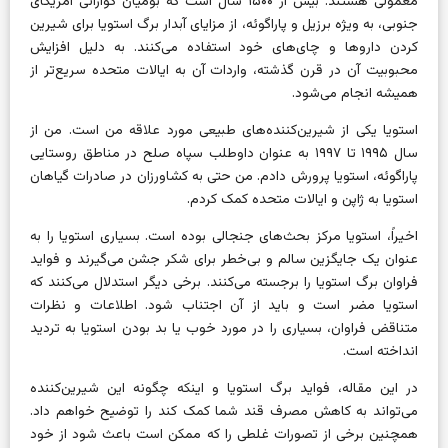
معمولی هستند. بیش از ۱۵۰۰ سال است که بومیان گوارانی آمریکای
جنوبی، به ویژه برزیل و پاراگوئه، از مزایای آبدار برگ استویا برای شیرین
کردن داروها و چای‌های خود استفاده می‌کنند. به دلیل افزایش
محبوبیت آن در قرن گذشته، واردات آن به ایالات متحده سریع‌تر از
همیشه انجام می‌شود.
استویا یکی از شیرین‌کننده‌های طبیعی مورد علاقه من است. من از
سال ۱۹۹۵ تا ۱۹۹۷ به عنوان داوطلب سپاه صلح در مناطق روستایی
پاراگوئه، استویا پرورش دادم. من حتی به کشاورزان در صادرات گیاهان
استویا به ژاپن و ایالات متحده کمک کردم.
اخیراً، استویا مرکز بحث‌های جنجالی بوده است. بسیاری استویا را به
عنوان یک جایگزین سالم و بی‌خطر برای شکر جشن می‌گیرند و فواید
فراوان برگ استویا را برجسته می‌کنند. برخی دیگر استدلال می‌کنند که
استویا مضر است و باید از آن اجتناب شود. اطلاعات و نظرات
متناقض فراوان، بسیاری را در مورد خوب یا بد بودن استویا به تردید
انداخته است.
در این مقاله، فواید برگ استویا و اینکه چگونه این شیرین‌کننده
می‌تواند به کاهش مصرف قند شما کمک کند را توضیح خواهم داد.
همچنین برخی از تصورات غلطی را که ممکن است باعث شود از خود