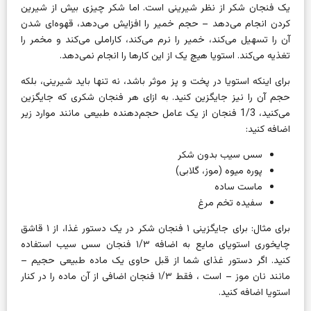
یک فنجان شکر از نظر شیرینی است. اما شکر چیزی بیش از شیرین
کردن انجام می‌دهد – حجم خمیر را افزایش می‌دهد، قهوه‌ای شدن
آن را تسهیل می‌کند، خمیر را نرم می‌کند، کاراملی می‌کند و مخمر را
تغذیه می‌کند. استویا هیچ یک از این کارها را انجام نمی‌دهد.
برای اینکه استویا در پخت و پز موثر باشد، نه تنها باید شیرینی، بلکه
حجم آن را نیز جایگزین کنید. به ازای هر فنجان شکری که جایگزین
می‌کنید، 1/3 فنجان از یک عامل حجم‌دهنده طبیعی مانند موارد زیر
اضافه کنید:
سس سیب بدون شکر
پوره میوه (موز، گلابی)
ماست ساده
سفیده تخم مرغ
برای مثال: برای جایگزینی ۱ فنجان شکر در یک دستور غذا، از ۱ قاشق
چایخوری استویای مایع به اضافه ۱/۳ فنجان سس سیب استفاده
کنید. اگر دستور غذای شما از قبل حاوی یک ماده طبیعی حجیم –
مانند
نان موز
– است ، فقط ۱/۳ فنجان اضافی از آن ماده را در کنار
استویا اضافه کنید.