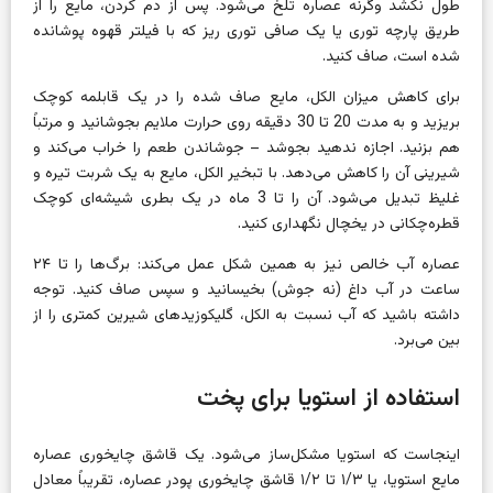
طول نکشد وگرنه عصاره تلخ می‌شود. پس از دم کردن، مایع را از
طریق پارچه توری یا یک صافی توری ریز که با فیلتر قهوه پوشانده
شده است، صاف کنید.
برای کاهش میزان الکل، مایع صاف شده را در یک قابلمه کوچک
بریزید و به مدت 20 تا 30 دقیقه روی حرارت ملایم بجوشانید و مرتباً
هم بزنید. اجازه ندهید بجوشد – جوشاندن طعم را خراب می‌کند و
شیرینی آن را کاهش می‌دهد. با تبخیر الکل، مایع به یک شربت تیره و
غلیظ تبدیل می‌شود. آن را تا 3 ماه در یک بطری شیشه‌ای کوچک
قطره‌چکانی در یخچال نگهداری کنید.
عصاره آب خالص نیز به همین شکل عمل می‌کند: برگ‌ها را تا ۲۴
ساعت در آب داغ (نه جوش) بخیسانید و سپس صاف کنید. توجه
داشته باشید که آب نسبت به الکل، گلیکوزیدهای شیرین کمتری را از
بین می‌برد.
استفاده از استویا برای پخت
اینجاست که استویا مشکل‌ساز می‌شود. یک قاشق چایخوری عصاره
مایع استویا، یا ۱/۳ تا ۱/۲ قاشق چایخوری پودر عصاره، تقریباً معادل