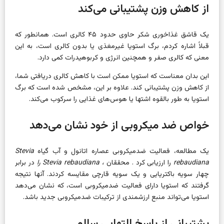
از کاهش وزن پشتیبانی می‌کند
یک قاشق غذاخوری شکر حاوی حدود ۴۵ کالری است. همانطور که
قبلاً اشاره کردم، برگ استویا غیرمغذی یا بدون کالری است، به این
معنی که کالری صفر و همچنین انرژی و کربوهیدرات کمی دارد.
این بدان معناست که استویا ممکن است با کاهش کالری دریافتی شما،
از کاهش وزن پشتیبانی کند. علاوه بر این، مشخص شده است که برگ
استویا به طور بالقوه اشتها یا هوس‌های غذایی را سرکوب می‌کند.
خواص ضد میکروبی از خود نشان می‌دهد
یک مطالعه، فعالیت ضدمیکروبی عصاره اتانول و آب گیاه
Stevia
rebaudiana
را ارزیابی کرد . محققان
، Stevia rebaudiana را
در برابر
چهار سویه باکتریایی و یک سویه قارچی مقایسه کردند. آنها نتیجه
گرفتند که استویا دارای فعالیت ضدمیکروبی است، که نشان می‌دهد
استویا می‌تواند منبع ارزشمندی از ترکیبات ضدمیکروبی جدید باشد.
پشتیبانی از پاسخ التهابی سالم