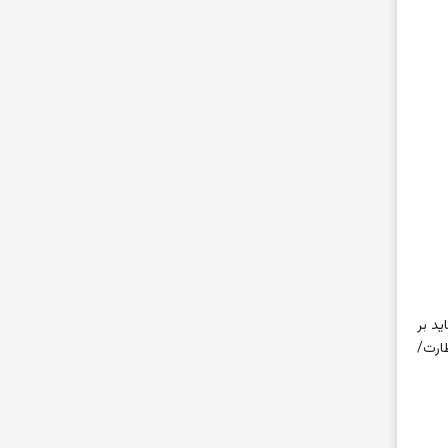
ید بر
ارت/