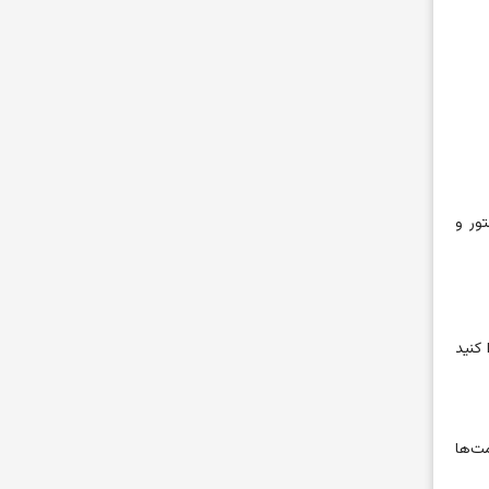
ور و
کنید
ت‌ها