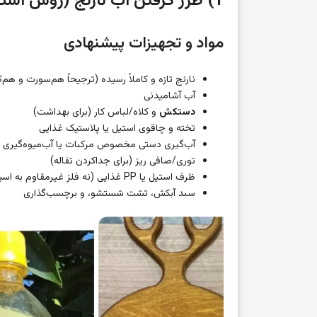
1) طرز گرفتن آب نارنج (روش استاندارد تولید)
مواد و تجهیزات پیشنهادی
نارنج تازه و کاملاً رسیده (ترجیحاً هم‌سورت و هم‌
آب آشامیدنی
دستکش
و کلاه/لباس کار (برای بهداشت)
تخته و چاقوی استیل یا پلاستیک غذایی
آب‌گیری دستی مخصوص مرکبات یا آب‌میوه‌گیری 
توری/صافی ریز (برای جداکردن تفاله)
ظرف استیل یا PP غذایی (نه فلز غیرمقاوم به اسید)
سبد آبکش، تشت شستشو، و برچسب‌گذاری
نمایشگر
ویدیو